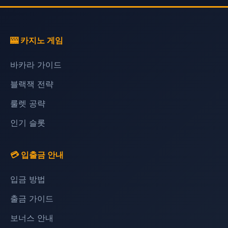
🎰 카지노 게임
바카라 가이드
블랙잭 전략
룰렛 공략
인기 슬롯
💳 입출금 안내
입금 방법
출금 가이드
보너스 안내