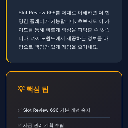
Slot Review 696를 제대로 이해하면 더 현
명한 플레이가 가능합니다. ​초보자도 이 가
이드를 통해 빠르게 핵심을 파악할 수 있습
니다. 카지노월드에서 제공하는 정보를 바
탕으로 책임감 있게 게임을 즐기세요.
💡 핵심 팁
✅ Slot Review 696 기본 개념 숙지
✅ 자금 관리 계획 수립