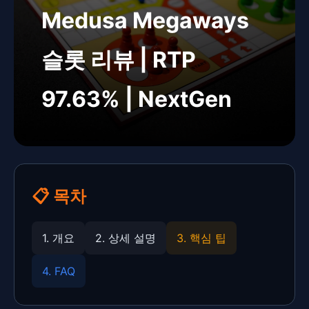
Medusa Megaways
슬롯 리뷰 | RTP
97.63% | NextGen
📋 목차
1. ​개요
2. ​상세 설명
3. ​핵심 팁
4. ​​FAQ