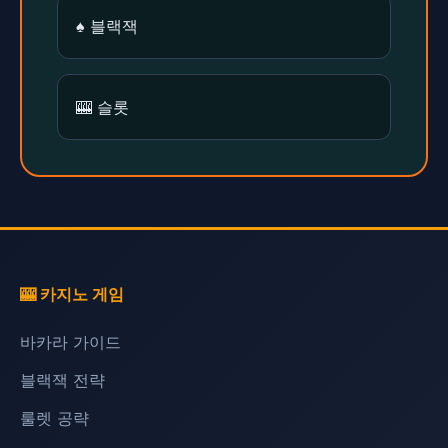
♠️ 블랙잭
🎰 슬롯
🎰 카지노 게임
바카라 가이드
블랙잭 전략
룰렛 공략