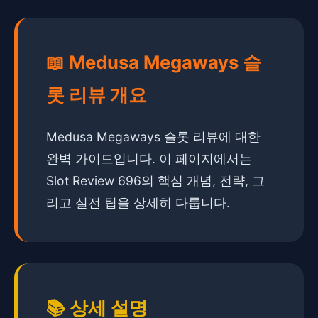
📖 Medusa Megaways 슬
롯 리뷰 개요
Medusa Megaways 슬롯 리뷰에 대한
완벽 가이드입니다. ​​이 페이지에서는
Slot Review 696의 핵심 개념, 전략, 그
리고 실전 팁을 상세히 다룹니다.
📚 상세 설명