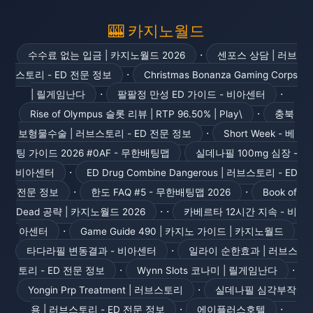
🎰 카지노월드
·
수수료 없는 입금 | 카지노월드 2026
센포스 상담 | 러브
·
스토리 - ED 전문 정보
Christmas Bonanza Gaming Corps
·
·
| 릴게임난다
팔팔정 만성 ED 가이드 - 비아센터
·
Rise of Olympus 슬롯 리뷰 | RTP 96.50% | Play\
충북
·
보형물수술 | 러브스토리 - ED 전문 정보
Short Week - 베
팅 가이드 2026 #0AF - 무한배팅맵
실데나필 100mg 심장 -
·
비아센터
ED Drug Combine Dangerous | 러브스토리 - ED
·
·
전문 정보
한도 FAQ #5 - 무한배팅맵 2026
Book of
· ·
Dead 공략 | 카지노월드 2026
카베르타 12시간 지속 - 비
·
아센터
Game Guide 490 | 카지노 가이드 | 카지노월드
·
타다라필 변동결과 - 비아센터
일라이 순한효과 | 러브스
·
·
토리 - ED 전문 정보
Wynn Slots 코나미 | 릴게임난다
·
Yongin Prp Treatment | 러브스토리
실데나필 심각부작
·
·
용 | 러브스토리 - ED 전문 정보
에이플러스호텔