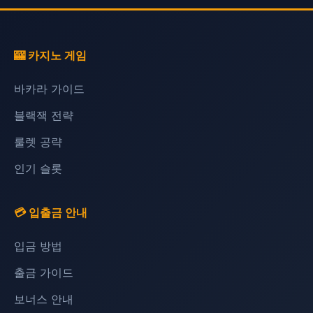
🎰 카지노 게임
바카라 가이드
블랙잭 전략
룰렛 공략
인기 슬롯
💳 입출금 안내
입금 방법
출금 가이드
보너스 안내