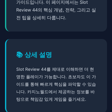
가이드입니다. 이 페이지에서는 Slot
Review 44의 핵심 개념, 전략, 그리고 실
전 팁을 상세히 다룹니다.
📚 상세 설명
Slot Review 44를 제대로 이해하면 더 현
명한 플레이가 가능합니다. ​초보자도 이 가
이드를 통해 빠르게 핵심을 파악할 수 있습
니다. 카지노월드에서 제공하는 정보를 바
탕으로 책임감 있게 게임을 즐기세요.