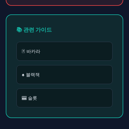
📚 관련 가이드
🃏 바카라
♠️ 블랙잭
🎰 슬롯