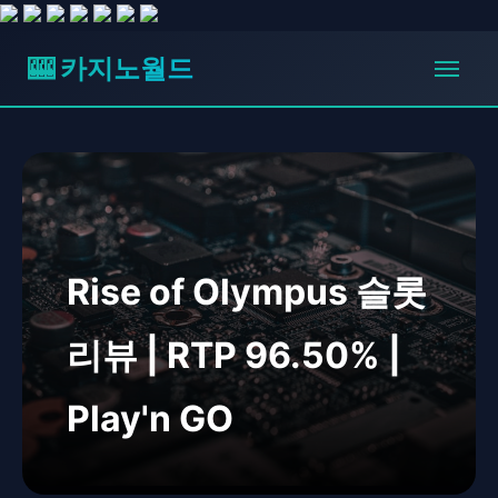
🎰 카지노월드
Rise of Olympus 슬롯
리뷰 | RTP 96.50% |
Play'n GO