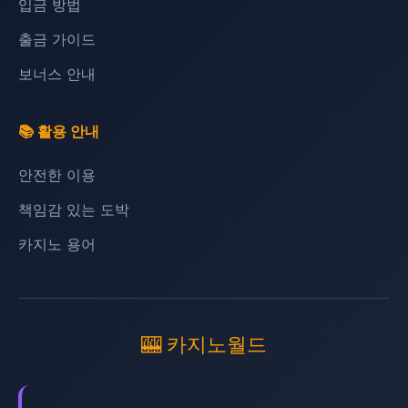
입금 방법
출금 가이드
보너스 안내
📚 활용 안내
안전한 이용
책임감 있는 도박
카지노 용어
🎰 카지노월드