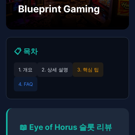
Blueprint Gaming
📋 목차
1. ​개요
2. ​​상세 설명
3. 핵심 팁
4. ​FAQ
📖 Eye of Horus 슬롯 리뷰