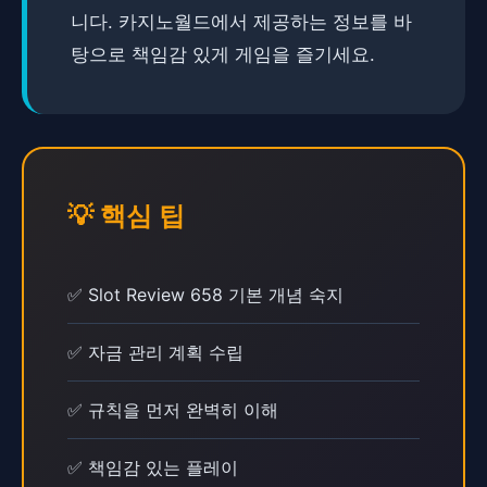
니다. ​카지노월드에서 제공하는 정보를 바
탕으로 책임감 있게 게임을 즐기세요.
💡 핵심 팁
✅ Slot Review 658 기본 개념 숙지
✅ 자금 관리 계획 수립
✅ 규칙을 먼저 완벽히 이해
✅ 책임감 있는 플레이