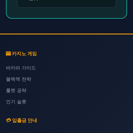
🎰 카지노 게임
바카라 가이드
블랙잭 전략
룰렛 공략
인기 슬롯
💳 입출금 안내