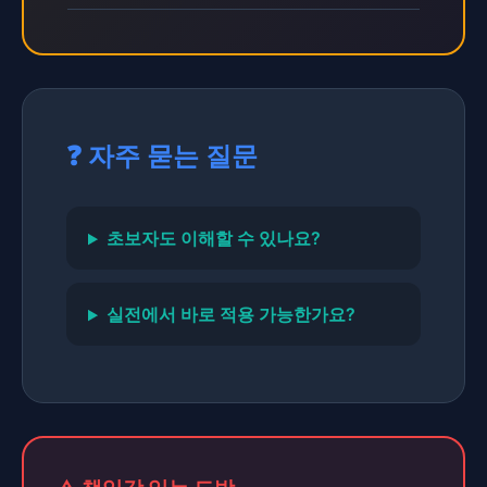
❓ 자주 묻는 질문
초보자도 이해할 수 있나요?
실전에서 바로 적용 가능한가요?