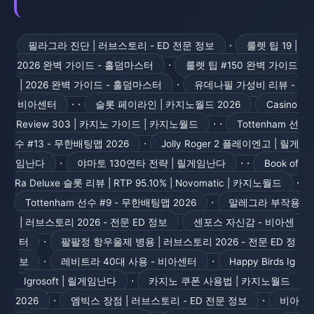
·
필라그라 진단 | 러브스토리 - ED 전문 정보
룰렛 팁 19 |
·
2026 완벽 가이드 - 홀덤마스터
룰렛 팁 #150 완벽 가이드
·
| 2026 완벽 가이드 - 홀덤마스터
유데나필 가성비 리뷰 -
· ·
비아센터
슬롯 페이라인 | 카지노월드 2026
Casino
· ·
Review 303 | 카지노 가이드 | 카지노월드
Tottenham 선
·
수 #13 - 무한배팅맵 2026
Jolly Roger 2 플레이엔고 | 릴게
·
· ·
임난다
야마토 130연타 전략 | 릴게임난다
Book of
·
Ra Deluxe 슬롯 리뷰 | RTP 95.10% | Novomatic | 카지노월드
·
Tottenham 선수 #9 - 무한배팅맵 2026
말레그라 부작용
| 러브스토리 2026 - 전문 ED 정보
센포스 자신감 - 비아센
·
터
팔팔정 항우울제 병용 | 러브스토리 2026 - 전문 ED 정
·
·
보
레비트라 40대 사용 - 비아센터
Happy Birds Ig
·
Igrosoft | 릴게임난다
카지노 쿠폰 사용법 | 카지노월드
·
·
2026
엠빅스 장점 | 러브스토리 - ED 전문 정보
비아