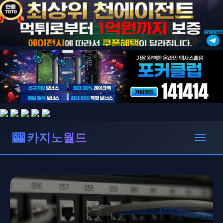
🎰 카지노월드