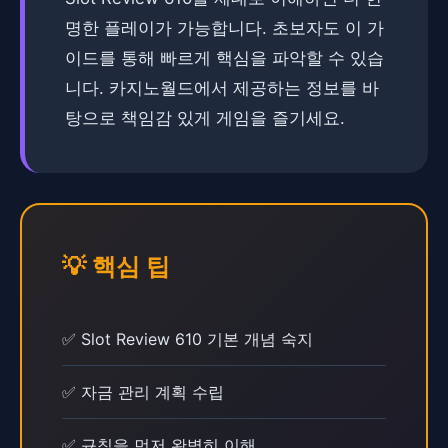
명한 플레이가 가능합니다. ​​초보자도 이 가
이드를 통해 빠르게 핵심을 파악할 수 있습
니다. ​카지노월드에서 제공하는 정보를 바
탕으로 책임감 있게 게임을 즐기세요.
💡 핵심 팁
✅ Slot Review 610 기본 개념 숙지
✅ 자금 관리 계획 수립
✅ 규칙을 먼저 완벽히 이해