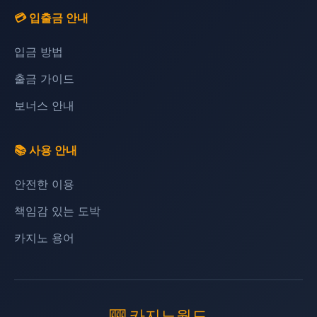
💳 입출금 안내
입금 방법
출금 가이드
보너스 안내
📚 사용 안내
안전한 이용
책임감 있는 도박
카지노 용어
🎰 카지노월드