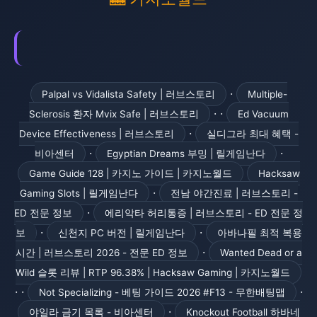
·
Palpal vs Vidalista Safety | 러브스토리
Multiple-
· ·
Sclerosis 환자 Mvix Safe | 러브스토리
Ed Vacuum
·
Device Effectiveness | 러브스토리
실디그라 최대 혜택 -
·
·
비아센터
Egyptian Dreams 부밍 | 릴게임난다
Game Guide 128 | 카지노 가이드 | 카지노월드
Hacksaw
·
Gaming Slots | 릴게임난다
전남 야간진료 | 러브스토리 -
·
ED 전문 정보
에리악타 허리통증 | 러브스토리 - ED 전문 정
·
·
보
신천지 PC 버전 | 릴게임난다
아바나필 최적 복용
·
시간 | 러브스토리 2026 - 전문 ED 정보
Wanted Dead or a
Wild 슬롯 리뷰 | RTP 96.38% | Hacksaw Gaming | 카지노월드
· ·
·
Not Specializing - 베팅 가이드 2026 #F13 - 무한배팅맵
·
야일라 금기 목록 - 비아센터
Knockout Football 하바네