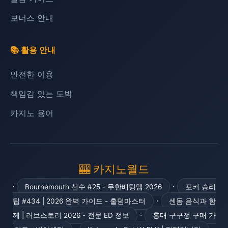
보너스 안내
📚 활용 안내
안전한 이용
책임감 있는 도박
카지노 용어
🎰 카지노월드
·
·
Bournemouth 선수 #25 - 무한배팅맵 2026
포커 승리
·
팁 #434 | 2026 완벽 가이드 - 홀덤마스터
센돔 음식과 함
·
께 | 러브스토리 2026 - 전문 ED 정보
홍대 구구정 구매 가