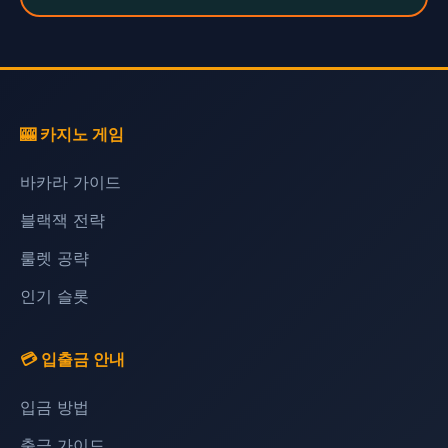
🎰 카지노 게임
바카라 가이드
블랙잭 전략
룰렛 공략
인기 슬롯
💳 입출금 안내
입금 방법
출금 가이드