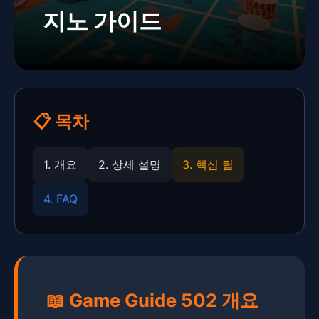
지노 가이드
📋 목차
1. ​개요
2. ​​상세 설명
3. ​​핵심 팁
4. FAQ
📖 Game Guide 502 개요