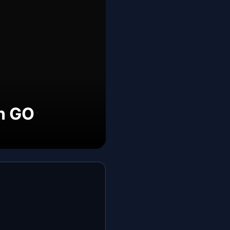
'n GO