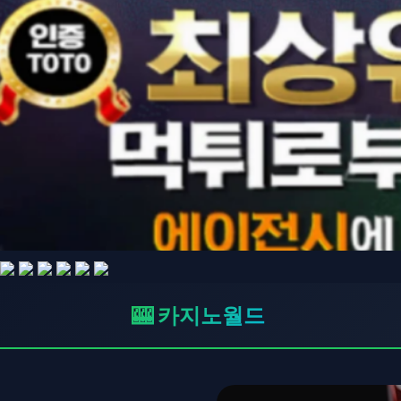
🎰 카지노월드