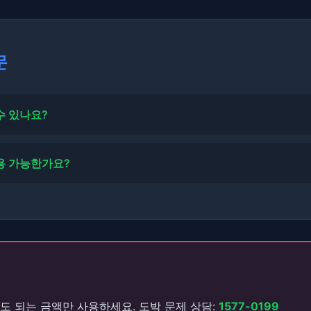
문
수 있나요?
용 가능한가요?
 되는 금액만 사용하세요. ​​도박 문제 상담:
1577-0199