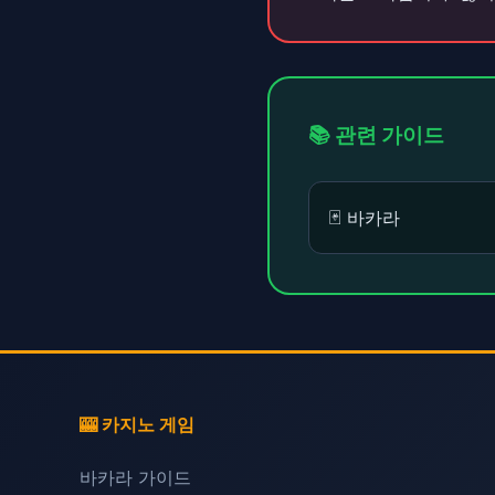
📚 관련 가이드
🃏 바카라
🎰 카지노 게임
바카라 가이드