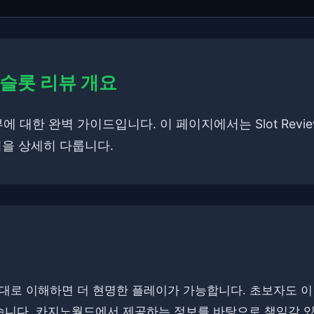
ker 슬롯 리뷰 개요
 리뷰에 대한 완벽 가이드입니다. ​이 페이지에서는 Slot Revi
팁을 상세히 다룹니다.
38를 제대로 이해하면 더 현명한 플레이가 가능합니다. 초보자도
습니다. 카지노월드에서 제공하는 정보를 바탕으로 책임감 있