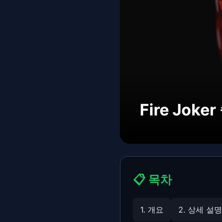
Fire Joke
📋 목차
1. ​​개요
2. ​상세 설명