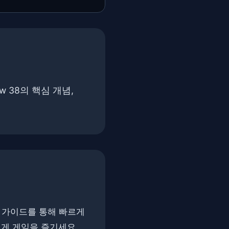
ew 38의 핵심 개념,
 이 가이드를 통해 빠르게
게 게임을 즐기세요.