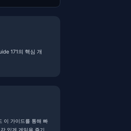
ide 171의 핵심 개
자도 이 가이드를 통해 빠
감 있게 게임을 즐기