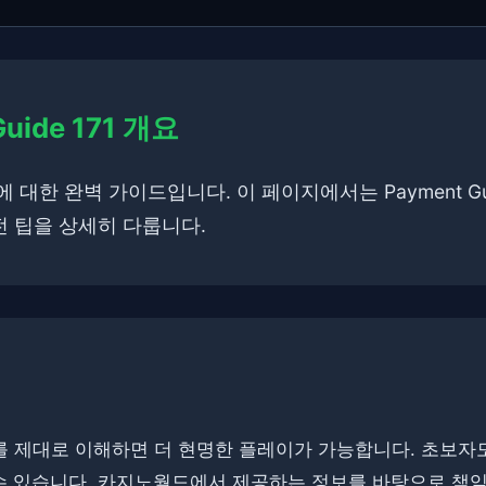
Guide 171 개요
171에 대한 완벽 가이드입니다. ​​이 페이지에서는 Payment Gu
실전 팁을 상세히 다룹니다.
e 171를 제대로 이해하면 더 현명한 플레이가 가능합니다. 초보
수 있습니다. 카지노월드에서 제공하는 정보를 바탕으로 책임