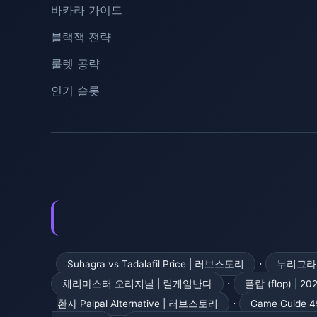
바카라 가이드
블랙잭 전략
룰렛 공략
인기 슬롯
·
Suhagra vs Tadalafil Price | 러브스토리
누리그라 
·
체리마스터 오리지널 | 릴게임난다
플랍 (flop) |
·
환자 Palpal Alternative | 러브스토리
Game Guide