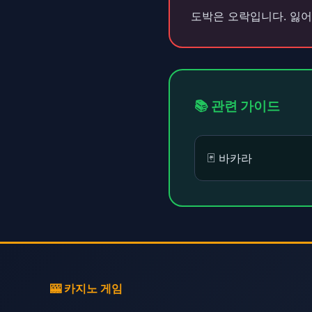
도박은 오락입니다. ​잃
📚 관련 가이드
🃏 바카라
🎰 카지노 게임