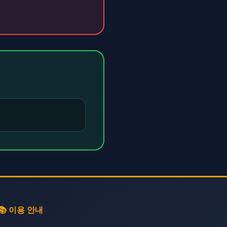
📚 이용 안내