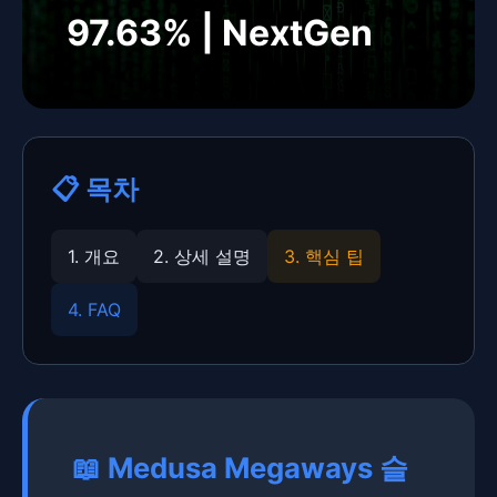
97.63% | NextGen
📋 목차
1. ​개요
2. 상세 설명
3. 핵심 팁
4. FAQ
📖 Medusa Megaways 슬