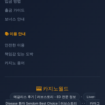
입금 방법
출금 가이드
보너스 안내
📚 이용 안내
안전한 이용
책임감 있는 도박
카지노 용어
🎰 카지노월드
·
메갈리스 후기 | 러브스토리 - ED 전문 정보
Liver-
· ·
Disease 환자 Sendom Best Choice | 러브스토리
카마그