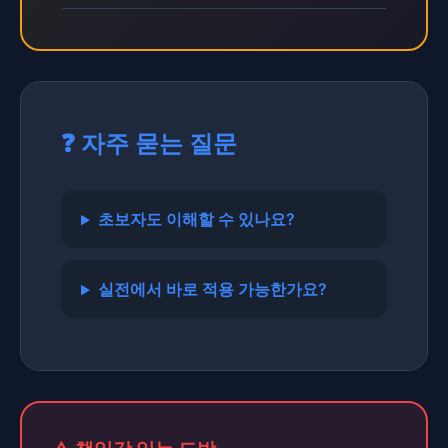
❓ 자주 묻는 질문
초보자도 이해할 수 있나요?
실전에서 바로 적용 가능한가요?