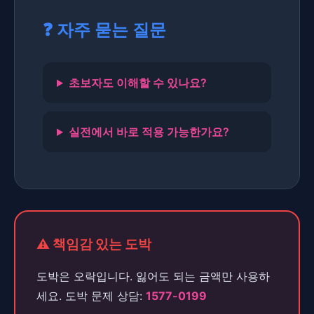
❓ 자주 묻는 질문
초보자도 이해할 수 있나요?
실전에서 바로 적용 가능한가요?
⚠️ 책임감 있는 도박
도박은 오락입니다. ​​잃어도 되는 금액만 사용하
세요. 도박 문제 상담:
1577-0199