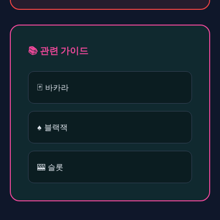
📚 관련 가이드
🃏 바카라
♠️ 블랙잭
🎰 슬롯