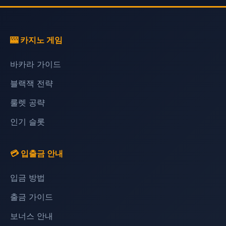
🎰 카지노 게임
바카라 가이드
블랙잭 전략
룰렛 공략
인기 슬롯
💳 입출금 안내
입금 방법
출금 가이드
보너스 안내