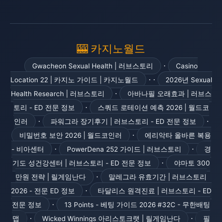
🎰 카지노월드
·
Gwacheon Sexual Health | 러브스토리
Casino
· ·
Location 22 | 카지노 가이드 | 카지노월드
2026년 Sexual
·
Health Research | 러브스토리
아바나필 오래효과 | 러브스
·
토리 - ED 전문 정보
스쿼드 로테이션 예측 2026 | 월드코
·
·
인러
파워그라 장기후기 | 러브스토리 - ED 전문 정보
·
비밀번호 보안 2026 | 월드코인러
에리악타 올바른 복용
·
·
- 비아센터
PowerDena 252 가이드 | 러브스토리
경
·
기도 성건강센터 | 러브스토리 - ED 전문 정보
야마토 300
·
만원 전략 | 릴게임난다
말레그라 유효기간 | 러브스토리
·
2026 - 전문 ED 정보
타달리스 원격진료 | 러브스토리 - ED
·
전문 정보
13 Points - 베팅 가이드 2026 #32C - 무한배팅
·
·
맵
Wicked Winnings 아리스토크랫 | 릴게임난다
필