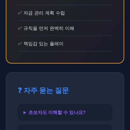
✅ 자금 관리 계획 수립
✅ 규칙을 먼저 완벽히 이해
✅ 책임감 있는 플레이
❓ 자주 묻는 질문
초보자도 이해할 수 있나요?