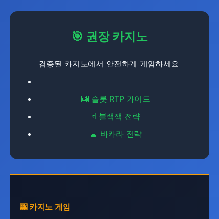
🎯 권장 카지노
검증된 카지노에서 안전하게 게임하세요.
🎰 슬롯 RTP 가이드
🃏 블랙잭 전략
🎴 바카라 전략
🎰 카지노 게임