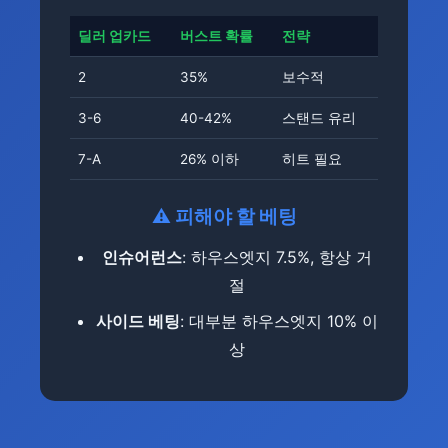
딜러 업카드
버스트 확률
전략
2
35%
보수적
3-6
40-42%
스탠드 유리
7-A
26% 이하
히트 필요
⚠️ 피해야 할 베팅
인슈어런스
: 하우스엣지 7.5%, 항상 거
절
사이드 베팅
: 대부분 하우스엣지 10% 이
상