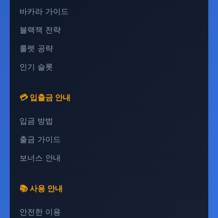
바카라 가이드
블랙잭 전략
룰렛 공략
인기 슬롯
💳 입출금 안내
입금 방법
출금 가이드
보너스 안내
📚 사용 안내
안전한 이용