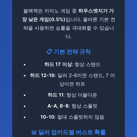
블랙잭은 카지노 게임 중
하우스엣지가 가
장 낮은 게임(0.5%)
입니다. ​​올바른 기본 전
략을 사용하면 승률을 극대화할 수 있습니
다.
📋 기본 전략 규칙
하드 17 이상
: 항상 스탠드
하드 12-16
: 딜러 2-6이면 스탠드, 7 이
상이면 히트
하드 11
: 항상 더블다운
A-A, 8-8
: 항상 스플릿
10-10
: 절대 스플릿하지 않음
📊 딜러 업카드별 버스트 확률