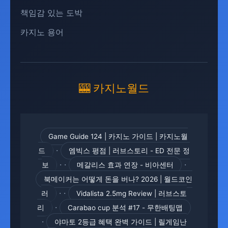
책임감 있는 도박
카지노 용어
🎰 카지노월드
Game Guide 124 | 카지노 가이드 | 카지노월
·
드
엠빅스 평점 | 러브스토리 - ED 전문 정
· ·
·
보
메갈리스 효과 연장 - 비아센터
북메이커는 어떻게 돈을 버나? 2026 | 월드코인
· ·
러
Vidalista 2.5mg Review | 러브스토
·
리
Carabao cup 분석 #17 - 무한배팅맵
·
야마토 2등급 혜택 완벽 가이드 | 릴게임난