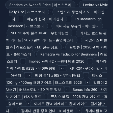
·
Sendom vs Avanafil Price | 러브스토리
Levitra vs Mvix
·
Daily Use | 러브스토리
스텐드라 두번째 시도 - 비아센
·
·
터
야일라 한국 - 비아센터
Ed Breakthrough
·
·
Research | 러브스토리
바데나필 우유와 - 비아센터
·
NFL 23주차 분석 #F46 - 무한배팅맵
카지노 호스트 완
·
벽 가이드 | 2026 완벽 가이드 - 홀덤마스터
시알리스 빠른
·
효과 | 러브스토리 - ED 전문 정보
씬밸류 | 2026 완벽 가이
드 - 홀덤마스터
Kamagra vs Tadacip For Beginners | 러브
·
·
스토리
Implied 용어 #2 - 무한배팅맵 2026
바카라
· ·
전략 가이드 #25B - 무한배팅맵
시나그라 구하는 법 - 비
· ·
·
아센터
베팅 통계 #165 - 무한배팅맵
엠빅스
·
100mg - 100mg 용량 가이드 | 러브스토리 2026
일라이 2
·
차소견 | 러브스토리 - ED 전문 정보
Bonus Info 260 | 카지
노 가이드 | 카지노월드
퓨처스 베팅 | 2026 완벽 가이드 - 홀
·
덤마스터
야마토 완벽 아케이드 완벽 가이드 | 릴게임난
·
·
다
필데나 반품 정책 안내 - 비아센터
유데나필 비교