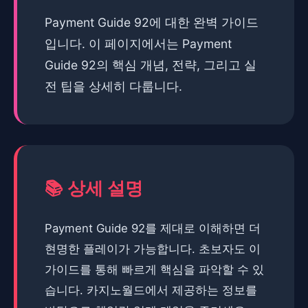
Payment Guide 92에 대한 완벽 가이드
입니다. ​이 페이지에서는 Payment
Guide 92의 핵심 개념, 전략, 그리고 실
전 팁을 상세히 다룹니다.
📚 상세 설명
Payment Guide 92를 제대로 이해하면 더
현명한 플레이가 가능합니다. ​초보자도 이
가이드를 통해 빠르게 핵심을 파악할 수 있
습니다. ​카지노월드에서 제공하는 정보를