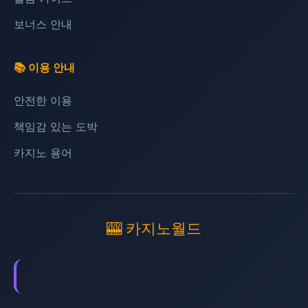
보너스 안내
📚 이용 안내
안전한 이용
책임감 있는 도박
카지노 용어
🎰 카지노월드