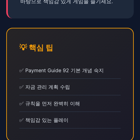
바탕으로 책임감 있게 게임을 즐기세요.
💡 핵심 팁
✅ Payment Guide 92 기본 개념 숙지
✅ 자금 관리 계획 수립
✅ 규칙을 먼저 완벽히 이해
✅ 책임감 있는 플레이