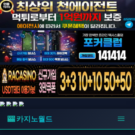
🎰 카지노월드