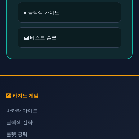
♠️ 블랙잭 가이드
🎰 베스트 슬롯
🎰 카지노 게임
바카라 가이드
블랙잭 전략
룰렛 공략