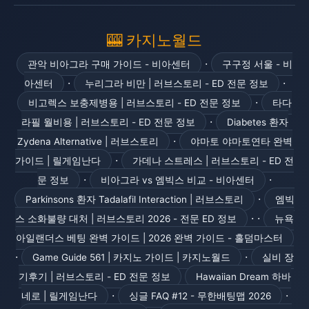
🎰 카지노월드
·
관악 비아그라 구매 가이드 - 비아센터
구구정 서울 - 비
·
·
아센터
누리그라 비만 | 러브스토리 - ED 전문 정보
·
비고렉스 보충제병용 | 러브스토리 - ED 전문 정보
타다
·
라필 월비용 | 러브스토리 - ED 전문 정보
Diabetes 환자
·
Zydena Alternative | 러브스토리
야마토 야마토연타 완벽
·
가이드 | 릴게임난다
가데나 스트레스 | 러브스토리 - ED 전
·
·
문 정보
비아그라 vs 엠빅스 비교 - 비아센터
·
Parkinsons 환자 Tadalafil Interaction | 러브스토리
엠빅
· ·
스 소화불량 대처 | 러브스토리 2026 - 전문 ED 정보
뉴욕
아일랜더스 베팅 완벽 가이드 | 2026 완벽 가이드 - 홀덤마스터
·
·
Game Guide 561 | 카지노 가이드 | 카지노월드
실비 장
기후기 | 러브스토리 - ED 전문 정보
Hawaiian Dream 하바
·
·
네로 | 릴게임난다
싱글 FAQ #12 - 무한배팅맵 2026