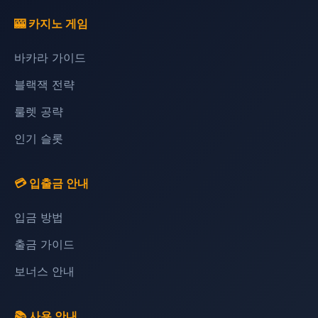
🎰 카지노 게임
바카라 가이드
블랙잭 전략
룰렛 공략
인기 슬롯
💳 입출금 안내
입금 방법
출금 가이드
보너스 안내
📚 사용 안내