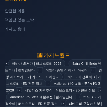
안전한 이용
책임감 있는 도박
카지노 용어
🎰 카지노월드
·
·
아바나 최저가 | 러브스토리 2026
Extra Chilli Endo 엔
·
·
돌피나 | 릴게임난다
야일라 승인 이력 - 비아센터
안
양 레비트라 구매 가이드 - 비아센터
하드그라 전후비교 | 러
·
브스토리 - ED 전문 정보
Mallorca 선수 #16 - 무한배팅맵
·
·
2026
시알리스 가격추이 | 러브스토리 - ED 전문 정보
·
American Roulette 에볼루션 | 릴게임난다
하드그라 가
·
격추이 | 러브스토리 - ED 전문 정보
페네그라 구형vs신형 |