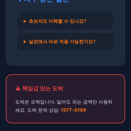
초보자도 이해할 수 있나요?
실전에서 바로 적용 가능한가요?
⚠️ 책임감 있는 도박
도박은 오락입니다. ​​잃어도 되는 금액만 사용하
세요. ​도박 문제 상담:
1577-0199