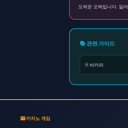
도박은 오락입니다. 잃어
📚 관련 가이드
🃏 바카라
🎰 카지노 게임