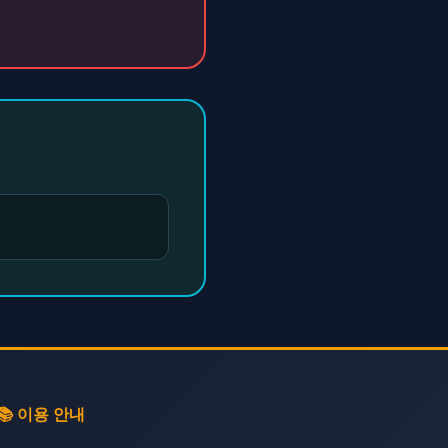
📚 이용 안내