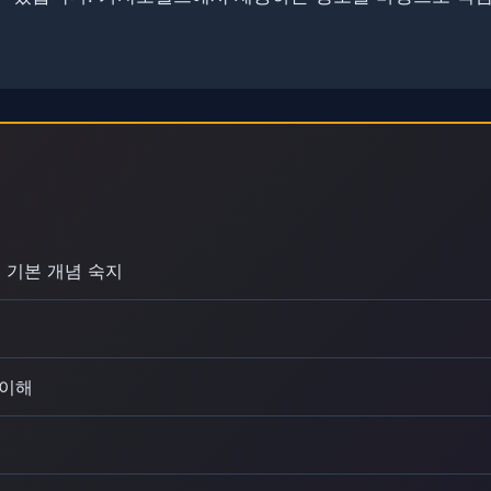
179 기본 개념 숙지
 이해