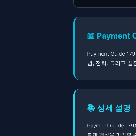
📖 Payment 
Payment Guide 
념, 전략, 그리고 
📚 상세 설명
Payment Guide
르게 핵심을 파악할 