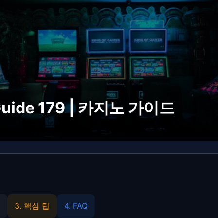
Guide 179 | 카지노 가이드
3. 핵심 팁
4. ​FAQ