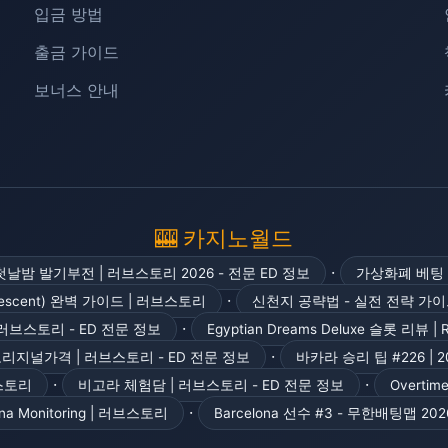
입금 방법
출금 가이드
보너스 안내
🎰 카지노월드
·
첫날밤 발기부전 | 러브스토리 2026 - 전문 ED 정보
가상화폐 베팅 
·
vescent) 완벽 가이드 | 러브스토리
신천지 공략법 - 실전 전략 가이
·
| 러브스토리 - ED 전문 정보
Egyptian Dreams Deluxe 슬롯 리뷰 |
·
리지널가격 | 러브스토리 - ED 전문 정보
바카라 승리 팁 #226 |
·
·
브스토리
비고라 체험담 | 러브스토리 - ED 전문 정보
Overti
·
ena Monitoring | 러브스토리
Barcelona 선수 #3 - 무한배팅맵 202