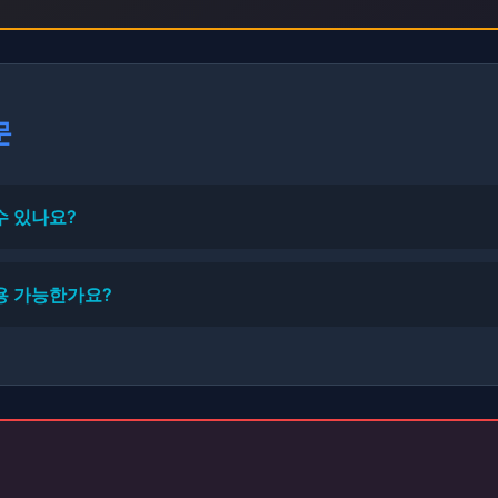
문
수 있나요?
용 가능한가요?