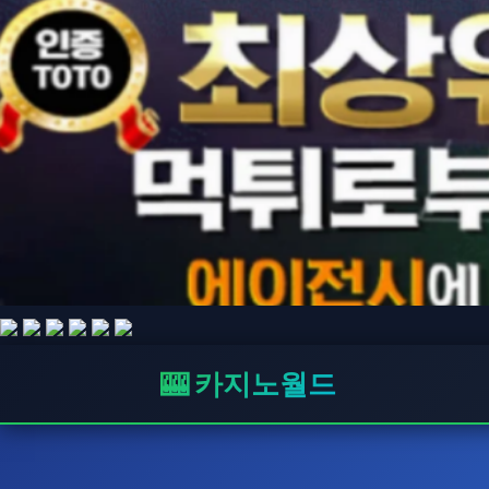
🎰 카지노월드