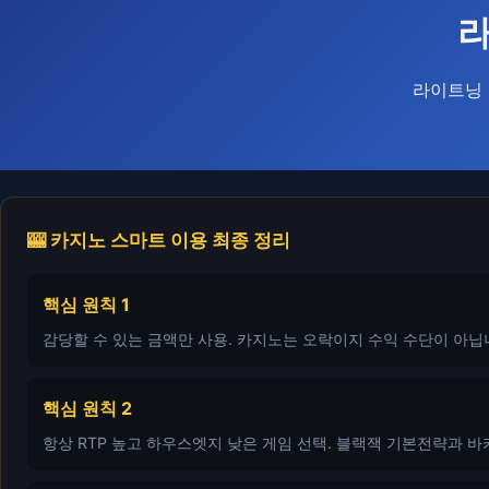
라
라이트닝 블
🎰 카지노 스마트 이용 최종 정리
핵심 원칙 1
감당할 수 있는 금액만 사용. 카지노는 오락이지 수익 수단이 아닙
핵심 원칙 2
항상 RTP 높고 하우스엣지 낮은 게임 선택. 블랙잭 기본전략과 