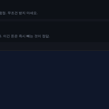
함정. 무조건 받지 마세요.
 이긴 돈은 즉시 빼는 것이 정답.