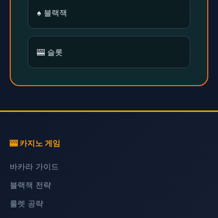
♠️ 블랙잭
🎰 슬롯
🎰 카지노 게임
바카라 가이드
블랙잭 전략
룰렛 공략