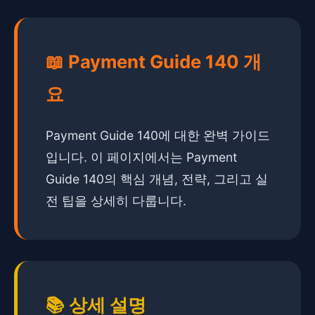
📖 Payment Guide 140 개
요
Payment Guide 140에 대한 완벽 가이드
입니다. ​​이 페이지에서는 Payment
Guide 140의 핵심 개념, 전략, 그리고 실
전 팁을 상세히 다룹니다.
📚 상세 설명