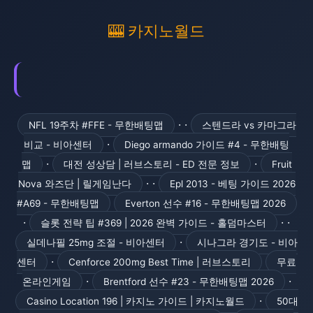
🎰 카지노월드
· ·
NFL 19주차 #FFE - 무한배팅맵
스텐드라 vs 카마그라
·
비교 - 비아센터
Diego armando 가이드 #4 - 무한배팅
·
·
맵
대전 성상담 | 러브스토리 - ED 전문 정보
Fruit
· ·
Nova 와즈단 | 릴게임난다
Epl 2013 - 베팅 가이드 2026
#A69 - 무한배팅맵
Everton 선수 #16 - 무한배팅맵 2026
·
· ·
슬롯 전략 팁 #369 | 2026 완벽 가이드 - 홀덤마스터
·
실데나필 25mg 조절 - 비아센터
시나그라 경기도 - 비아
·
센터
Cenforce 200mg Best Time | 러브스토리
무료
·
·
온라인게임
Brentford 선수 #23 - 무한배팅맵 2026
·
Casino Location 196 | 카지노 가이드 | 카지노월드
50대