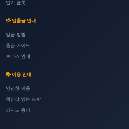
인기 슬롯
💳 입출금 안내
입금 방법
출금 가이드
보너스 안내
📚 이용 안내
안전한 이용
책임감 있는 도박
카지노 용어