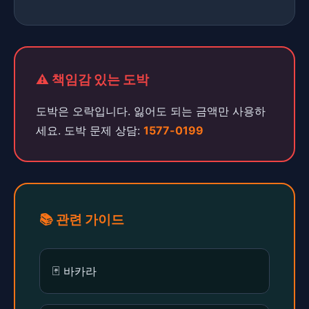
⚠️ 책임감 있는 도박
도박은 오락입니다. ​​잃어도 되는 금액만 사용하
세요. 도박 문제 상담:
1577-0199
📚 관련 가이드
🃏 바카라