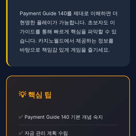
Payment Guide 140를 제대로 이해하면 더
현명한 플레이가 가능합니다. ​​초보자도 이
가이드를 통해 빠르게 핵심을 파악할 수 있
습니다. ​​카지노월드에서 제공하는 정보를
바탕으로 책임감 있게 게임을 즐기세요.
💡 핵심 팁
✅ Payment Guide 140 기본 개념 숙지
✅ 자금 관리 계획 수립