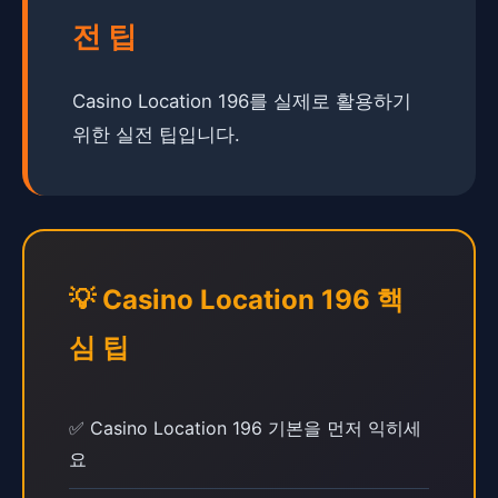
전 팁
Casino Location 196를 실제로 활용하기
위한 실전 팁입니다.
💡 Casino Location 196 핵
심 팁
✅ Casino Location 196 기본을 먼저 익히세
요