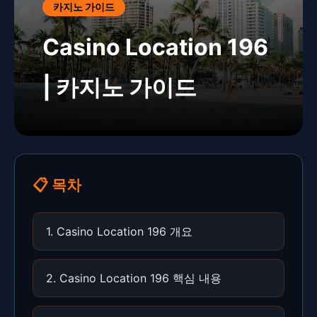
카지노 가이드
Casino Location 196
| 카지노 가이드
📋 목차
1. ​Casino Location 196 개요
2. Casino Location 196 핵심 내용