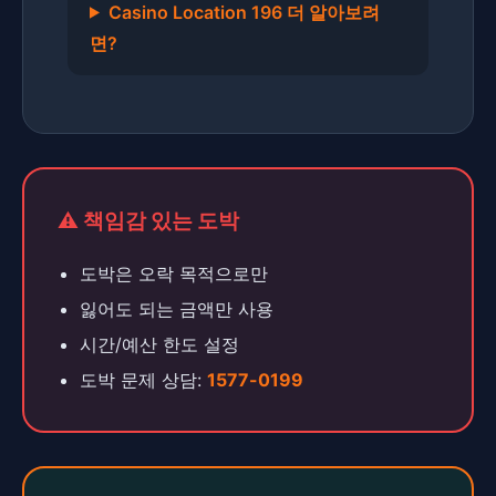
Casino Location 196 더 알아보려
면?
⚠️ 책임감 있는 도박
도박은 오락 목적으로만
잃어도 되는 금액만 사용
시간/예산 한도 설정
도박 문제 상담:
1577-0199