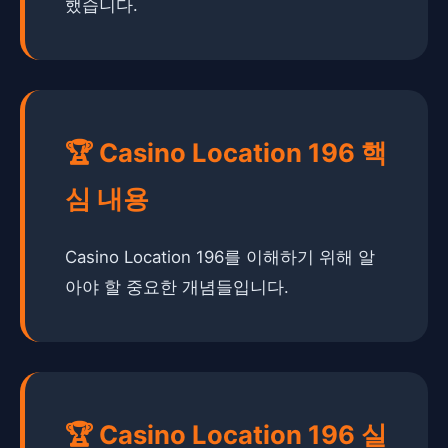
했습니다.
🏆 Casino Location 196 핵
심 내용
Casino Location 196를 이해하기 위해 알
아야 할 중요한 개념들입니다.
🏆 Casino Location 196 실