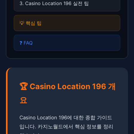
3. ​​Casino Location 196 실전 팁
💡 핵심 팁
❓ FAQ
🏆 Casino Location 196 개
요
Casino Location 196에 대한 종합 가이드
입니다. ​카지노월드에서 핵심 정보를 정리