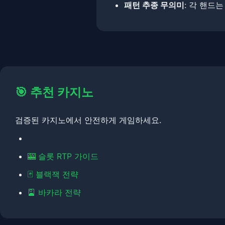
패턴 추종 무의미
: 각 핸드
🎯 추천 카지노
검증된 카지노에서 안전하게 게임하세요.
🎰 슬롯 RTP 가이드
🃏 블랙잭 전략
🎴 바카라 전략