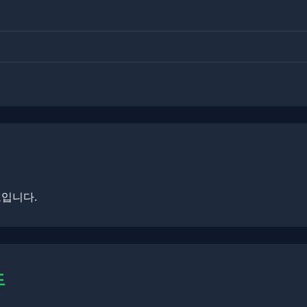
보입니다.
드