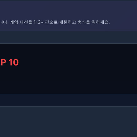
. ​​게임 세션을 1-2시간으로 제한하고 휴식을 취하세요.
P 10