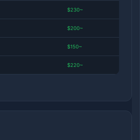
$230~
$200~
$150~
$220~