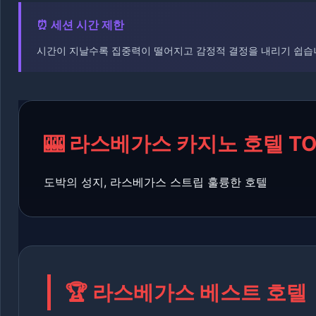
⏰ 세션 시간 제한
시간이 지날수록 집중력이 떨어지고 감정적 결정을 내리기 쉽습니다
🎰 라스베가스 카지노 호텔 TO
도박의 성지, 라스베가스 스트립 훌륭한 호텔
🏆 라스베가스 베스트 호텔