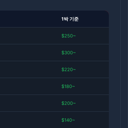
1박 기준
$250~
$300~
$220~
$180~
$200~
$140~