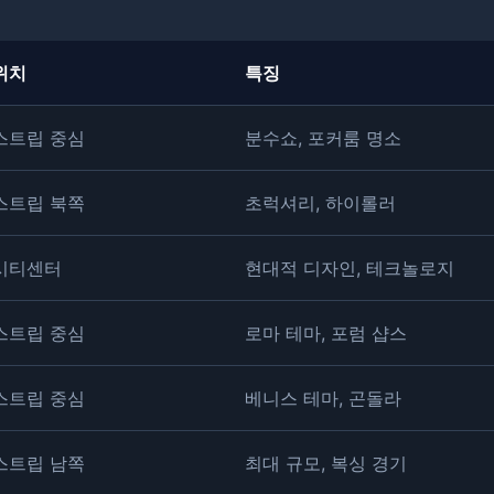
위치
특징
스트립 중심
분수쇼, 포커룸 명소
스트립 북쪽
초럭셔리, 하이롤러
시티센터
현대적 디자인, 테크놀로지
스트립 중심
로마 테마, 포럼 샵스
스트립 중심
베니스 테마, 곤돌라
스트립 남쪽
최대 규모, 복싱 경기