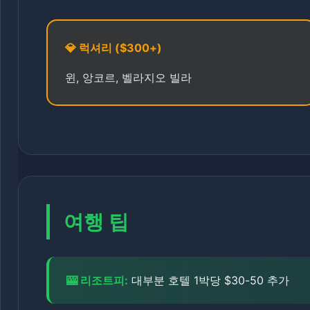
💎 럭셔리 ($300+)
윈, 앙코르, 벨라지오 빌라
여행 팁
🎰 리조트피:
대부분 호텔 1박당 $30-50 추가