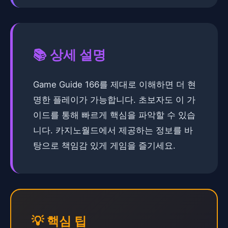
📚 상세 설명
Game Guide 166를 제대로 이해하면 더 현
명한 플레이가 가능합니다. ​​초보자도 이 가
이드를 통해 빠르게 핵심을 파악할 수 있습
니다. ​​카지노월드에서 제공하는 정보를 바
탕으로 책임감 있게 게임을 즐기세요.
💡 핵심 팁