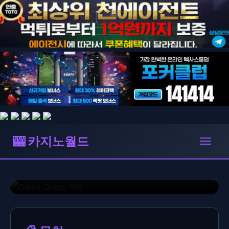
Game Guide 166 | 카
🎰 카지노월드
지노 가이드