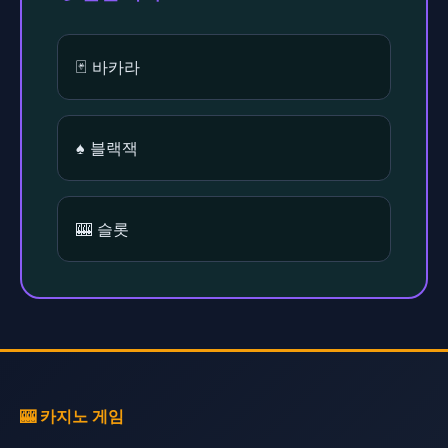
🃏 바카라
♠️ 블랙잭
🎰 슬롯
🎰 카지노 게임