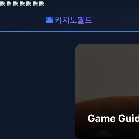
🎰 카지노월드
Game Gui