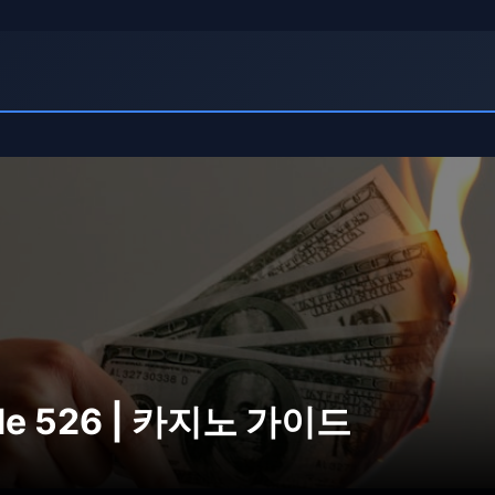
de 526 | 카지노 가이드