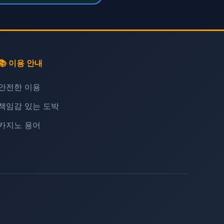
📚 이용 안내
안전한 이용
책임감 있는 도박
카지노 용어