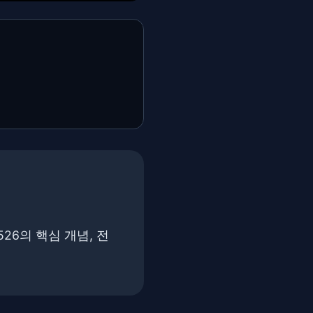
 526의 핵심 개념, 전