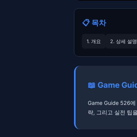
📋 목차
1. 개요
2. ​​상세 설명
📖 Game Gu
Game Guide 52
략, 그리고 실전 팁