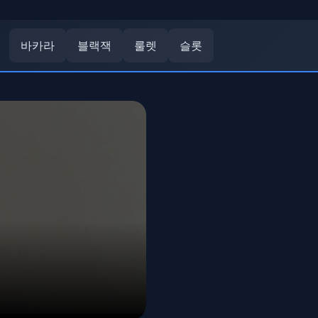
바카라
블랙잭
룰렛
슬롯