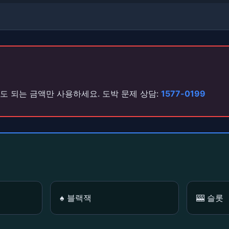
어도 되는 금액만 사용하세요. ​도박 문제 상담:
1577-0199
♠️ 블랙잭
🎰 슬롯