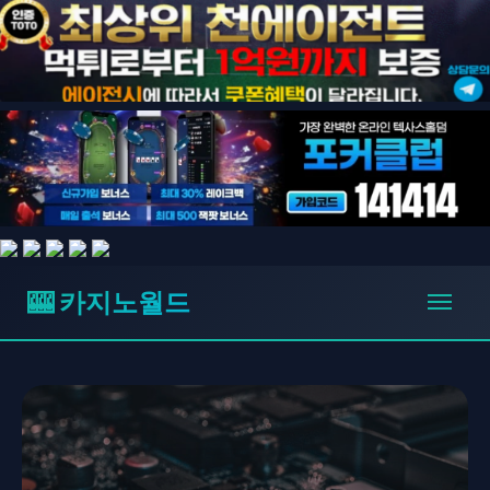
🎰 카지노월드