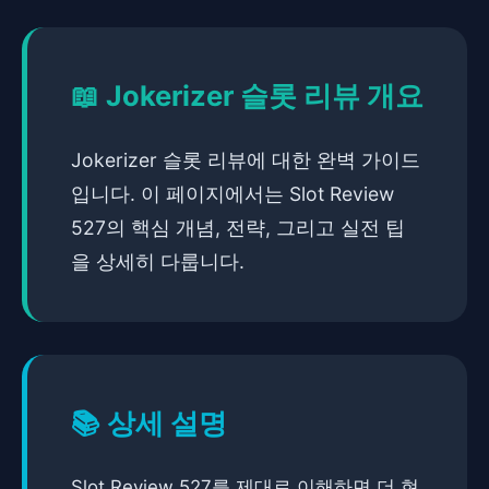
📖 Jokerizer 슬롯 리뷰 개요
Jokerizer 슬롯 리뷰에 대한 완벽 가이드
입니다. 이 페이지에서는 Slot Review
527의 핵심 개념, 전략, 그리고 실전 팁
을 상세히 다룹니다.
📚 상세 설명
Slot Review 527를 제대로 이해하면 더 현