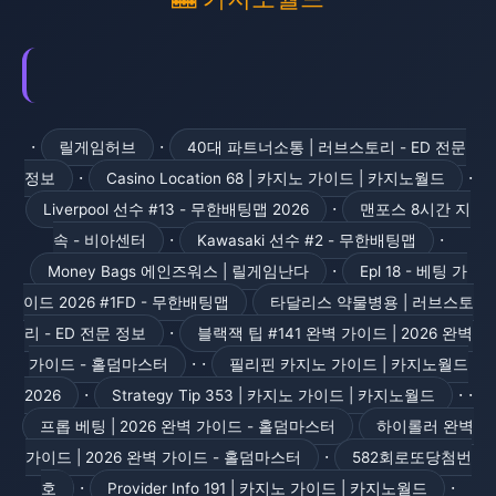
·
·
릴게임허브
40대 파트너소통 | 러브스토리 - ED 전문
·
·
정보
Casino Location 68 | 카지노 가이드 | 카지노월드
·
Liverpool 선수 #13 - 무한배팅맵 2026
맨포스 8시간 지
·
·
속 - 비아센터
Kawasaki 선수 #2 - 무한배팅맵
·
Money Bags 에인즈워스 | 릴게임난다
Epl 18 - 베팅 가
이드 2026 #1FD - 무한배팅맵
타달리스 약물병용 | 러브스토
·
리 - ED 전문 정보
블랙잭 팁 #141 완벽 가이드 | 2026 완벽
· ·
가이드 - 홀덤마스터
필리핀 카지노 가이드 | 카지노월드
·
· ·
2026
Strategy Tip 353 | 카지노 가이드 | 카지노월드
프롭 베팅 | 2026 완벽 가이드 - 홀덤마스터
하이롤러 완벽
·
가이드 | 2026 완벽 가이드 - 홀덤마스터
582회로또당첨번
·
·
호
Provider Info 191 | 카지노 가이드 | 카지노월드