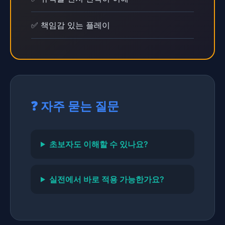
✅ 책임감 있는 플레이
❓ 자주 묻는 질문
초보자도 이해할 수 있나요?
실전에서 바로 적용 가능한가요?