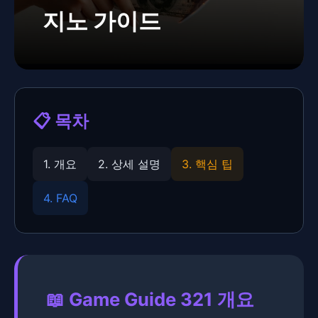
지노 가이드
📋 목차
1. ​​개요
2. ​상세 설명
3. ​핵심 팁
4. FAQ
📖 Game Guide 321 개요