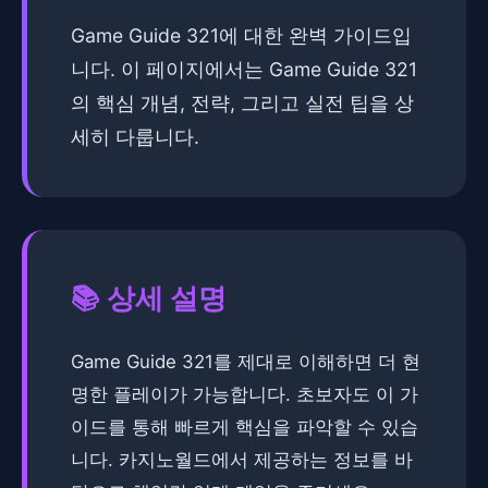
Game Guide 321에 대한 완벽 가이드입
니다. 이 페이지에서는 Game Guide 321
의 핵심 개념, 전략, 그리고 실전 팁을 상
세히 다룹니다.
📚 상세 설명
Game Guide 321를 제대로 이해하면 더 현
명한 플레이가 가능합니다. 초보자도 이 가
이드를 통해 빠르게 핵심을 파악할 수 있습
니다. ​​카지노월드에서 제공하는 정보를 바