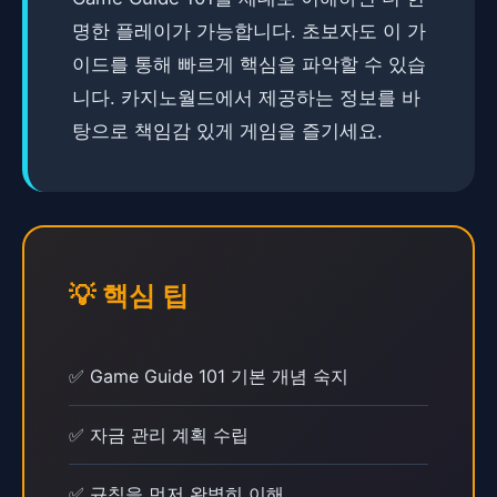
명한 플레이가 가능합니다. ​​초보자도 이 가
이드를 통해 빠르게 핵심을 파악할 수 있습
니다. ​카지노월드에서 제공하는 정보를 바
탕으로 책임감 있게 게임을 즐기세요.
💡 핵심 팁
✅ Game Guide 101 기본 개념 숙지
✅ 자금 관리 계획 수립
✅ 규칙을 먼저 완벽히 이해