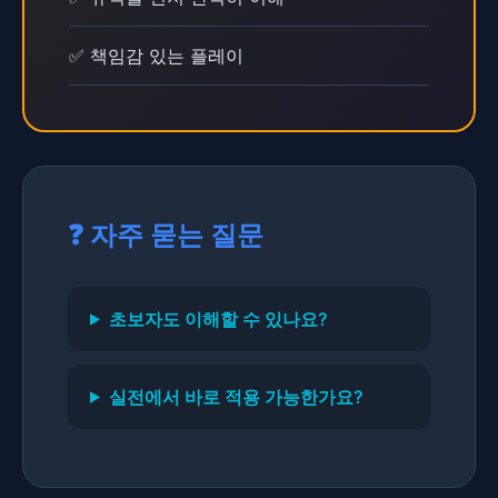
✅ 책임감 있는 플레이
❓ 자주 묻는 질문
초보자도 이해할 수 있나요?
실전에서 바로 적용 가능한가요?