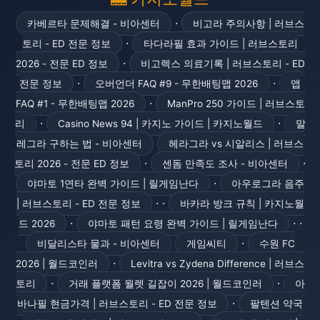
·
카베르타 문제해결 - 비아센터
비고라 주의사항 | 러브스
·
토리 - ED 전문 정보
타다라필 효과 가이드 | 러브스토리
·
2026 - 전문 ED 정보
비고렉스 의료기록 | 러브스토리 - ED
·
·
전문 정보
오버언더 FAQ #9 - 무한배팅맵 2026
앱
·
FAQ #1 - 무한배팅맵 2026
ManPro 250 가이드 | 러브스토
·
·
리
Casino News 94 | 카지노 가이드 | 카지노월드
말
레그라 구하는 법 - 비아센터
헤라그라 vs 시알리스 | 러브스
·
·
토리 2026 - 전문 ED 정보
센돔 만족도 조사 - 비아센터
·
야마토 1연타 완벽 가이드 | 릴게임난다
아우로그라 음주
· ·
| 러브스토리 - ED 전문 정보
바카라 방크 규칙 | 카지노월
·
· ·
드 2026
야마토 패턴 요령 완벽 가이드 | 릴게임난다
·
비달리스타 물과 - 비아센터
게임씨티
수원 FC
·
2026 | 월드코인러
Levitra vs Zydena Difference | 러브스
·
·
토리
거래 플랫폼 월렛 길잡이 2026 | 월드코인러
아
·
바나필 현금가격 | 러브스토리 - ED 전문 정보
팔텐션 약국