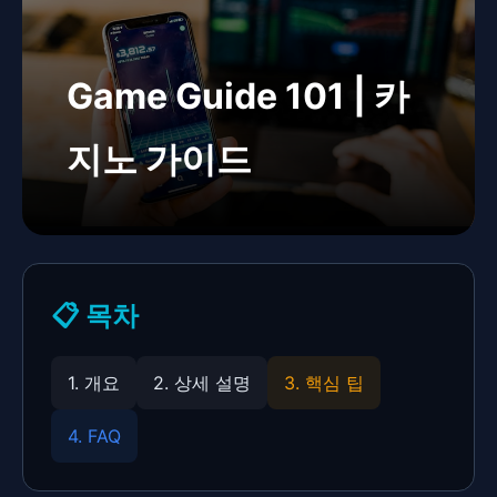
Game Guide 101 | 카
지노 가이드
📋 목차
1. 개요
2. 상세 설명
3. ​​핵심 팁
4. ​​FAQ