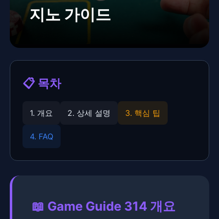
지노 가이드
📋 목차
1. 개요
2. ​​상세 설명
3. 핵심 팁
4. ​​FAQ
📖 Game Guide 314 개요