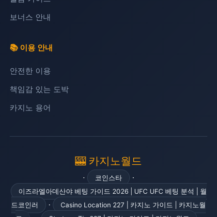
보너스 안내
📚 이용 안내
안전한 이용
책임감 있는 도박
카지노 용어
🎰 카지노월드
·
·
코인스타
이즈라엘아데산야 베팅 가이드 2026 | UFC UFC 베팅 분석 | 월
·
드코인러
Casino Location 227 | 카지노 가이드 | 카지노월