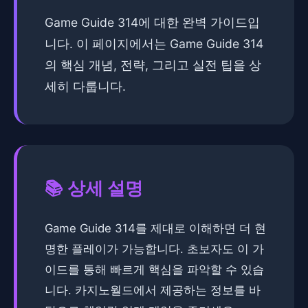
Game Guide 314에 대한 완벽 가이드입
니다. 이 페이지에서는 Game Guide 314
의 핵심 개념, 전략, 그리고 실전 팁을 상
세히 다룹니다.
📚 상세 설명
Game Guide 314를 제대로 이해하면 더 현
명한 플레이가 가능합니다. ​초보자도 이 가
이드를 통해 빠르게 핵심을 파악할 수 있습
니다. 카지노월드에서 제공하는 정보를 바