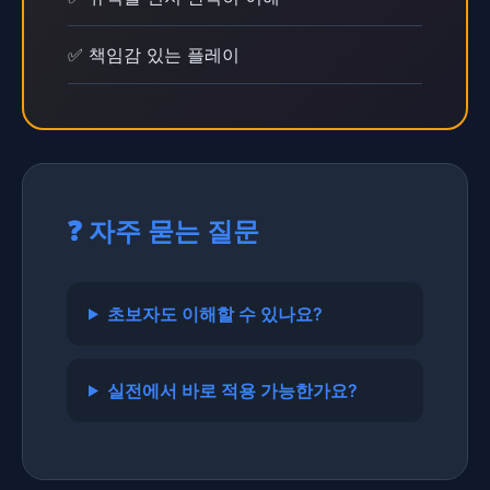
✅ 책임감 있는 플레이
❓ 자주 묻는 질문
초보자도 이해할 수 있나요?
실전에서 바로 적용 가능한가요?