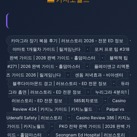
·
카마그라 장기 복용 후기 | 러브스토리 2026 - 전문 ED 정보
·
야마토 1개월차 가이드 | 릴게임난다
포커 프로 팁 #318
·
완벽 가이드 | 2026 완벽 가이드 - 홀덤마스터
블랙잭 팁
·
#271 | 2026 완벽 가이드 - 홀덤마스터
플레이앤고 리액툰
·
·
즈 가이드 2026 | 릴게임난다
센돔 저녁효과 - 비아센터
·
블루다이아몬드 경고 | 러브스토리 - ED 전문 정보
듀라
·
그라 흡연 | 러브스토리 - ED 전문 정보
누리그라 4분의1 |
·
러브스토리 - ED 전문 정보
585회차로또
Casino
·
Review 434 | 카지노 가이드 | 카지노월드
Palpal vs
·
Udenafil Safety | 러브스토리
Casino Review 386 | 카지노
·
가이드 | 카지노월드
PKO 전략 완벽 가이드 | 2026 완벽 가
·
이드 - 홀덤마스터
Seongnam Ed Hospital | 러브스토리