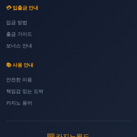
💳 입출금 안내
입금 방법
출금 가이드
보너스 안내
📚 사용 안내
안전한 이용
책임감 있는 도박
카지노 용어
🎰 카지노월드