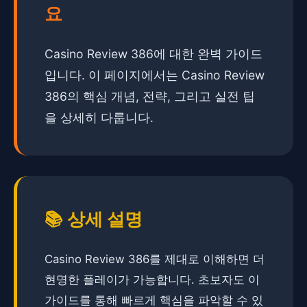
요
Casino Review 386에 대한 완벽 가이드
입니다. ​이 페이지에서는 Casino Review
386의 핵심 개념, 전략, 그리고 실전 팁
을 상세히 다룹니다.
📚 상세 설명
Casino Review 386를 제대로 이해하면 더
현명한 플레이가 가능합니다. ​​초보자도 이
가이드를 통해 빠르게 핵심을 파악할 수 있