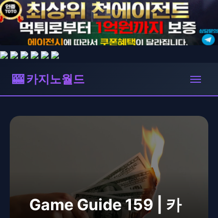
🎰 카지노월드
Game Guide 159 | 카