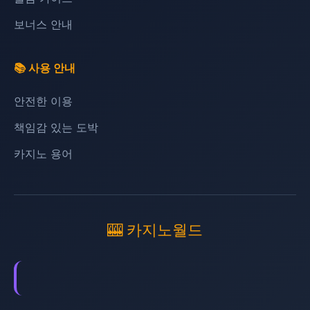
보너스 안내
📚 사용 안내
안전한 이용
책임감 있는 도박
카지노 용어
🎰 카지노월드