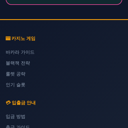
🎰 카지노 게임
바카라 가이드
블랙잭 전략
룰렛 공략
인기 슬롯
💳 입출금 안내
입금 방법
출금 가이드