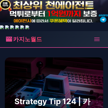
🎰 카지노월드
Strategy Tip 124 | 카