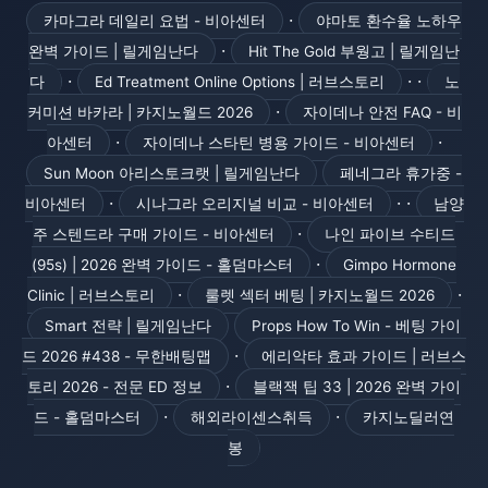
·
카마그라 데일리 요법 - 비아센터
야마토 환수율 노하우
·
완벽 가이드 | 릴게임난다
Hit The Gold 부웡고 | 릴게임난
·
· ·
다
Ed Treatment Online Options | 러브스토리
노
·
커미션 바카라 | 카지노월드 2026
자이데나 안전 FAQ - 비
·
·
아센터
자이데나 스타틴 병용 가이드 - 비아센터
Sun Moon 아리스토크랫 | 릴게임난다
페네그라 휴가중 -
·
· ·
비아센터
시나그라 오리지널 비교 - 비아센터
남양
·
주 스텐드라 구매 가이드 - 비아센터
나인 파이브 수티드
·
(95s) | 2026 완벽 가이드 - 홀덤마스터
Gimpo Hormone
·
·
Clinic | 러브스토리
룰렛 섹터 베팅 | 카지노월드 2026
Smart 전략 | 릴게임난다
Props How To Win - 베팅 가이
·
드 2026 #438 - 무한배팅맵
에리악타 효과 가이드 | 러브스
·
토리 2026 - 전문 ED 정보
블랙잭 팁 33 | 2026 완벽 가이
·
·
드 - 홀덤마스터
해외라이센스취득
카지노딜러연
봉