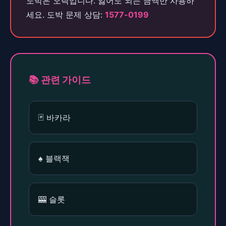
도박은 오락입니다. 잃어도 되는 금액만 사용하
세요. 도박 문제 상담:
1577-0199
📚 관련 가이드
🃏 바카라
♠️ 블랙잭
🎰 슬롯