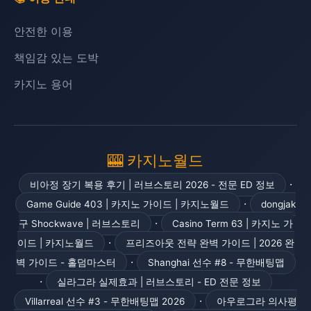
안전한 이용
책임감 있는 도박
카지노 용어
🎰 카지노월드
·
비아정 장기 복용 후기 | 러브스토리 2026 - 전문 ED 정보
·
Game Guide 403 | 카지노 가이드 | 카지노월드
dongjak
·
구 Shockwave | 러브스토리
Casino Term 63 | 카지노 가
·
이드 | 카지노월드
프리즈아웃 전략 완벽 가이드 | 2026 완
·
벽 가이드 - 홀덤마스터
Shanghai 선수 #8 - 무한배팅맵
·
실라그라 실제효과 | 러브스토리 - ED 전문 정보
·
Villarreal 선수 #3 - 무한배팅맵 2026
아우로그라 의사평