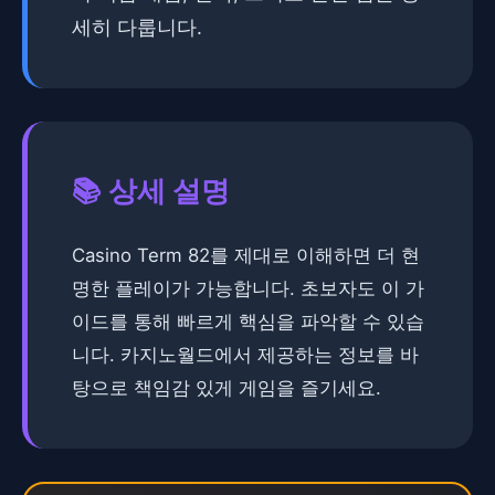
세히 다룹니다.
📚 상세 설명
Casino Term 82를 제대로 이해하면 더 현
명한 플레이가 가능합니다. 초보자도 이 가
이드를 통해 빠르게 핵심을 파악할 수 있습
니다. 카지노월드에서 제공하는 정보를 바
탕으로 책임감 있게 게임을 즐기세요.