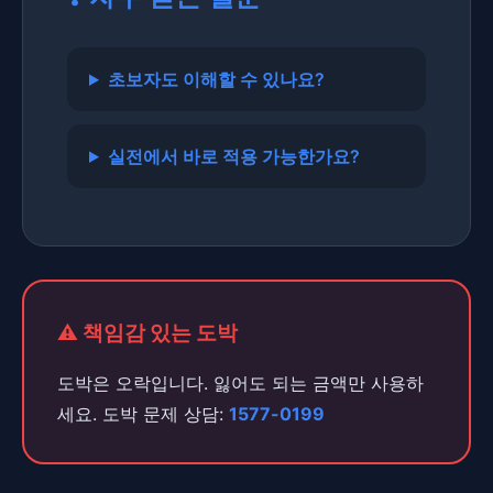
초보자도 이해할 수 있나요?
실전에서 바로 적용 가능한가요?
⚠️ 책임감 있는 도박
도박은 오락입니다. ​​잃어도 되는 금액만 사용하
세요. ​​도박 문제 상담:
1577-0199