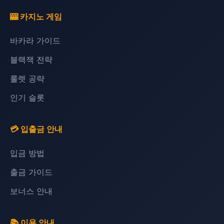
🎰 카지노 게임
바카라 가이드
블랙잭 전략
룰렛 공략
인기 슬롯
💳 입출금 안내
입금 방법
출금 가이드
보너스 안내
📚 이용 안내