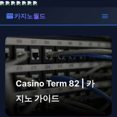
🎰 카지노월드
Casino Term 82 | 카
지노 가이드