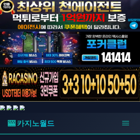
🎰 카지노월드