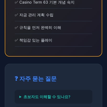
✅ Casino Term 63 기본 개념 숙지
✅ 자금 관리 계획 수립
✅ 규칙을 먼저 완벽히 이해
✅ 책임감 있는 플레이
❓ 자주 묻는 질문
초보자도 이해할 수 있나요?