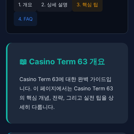
1. 개요
2. 상세 설명
3. ​핵심 팁
4. ​​FAQ
📖 Casino Term 63 개요
Casino Term 63에 대한 완벽 가이드입
니다. ​​이 페이지에서는 Casino Term 63
의 핵심 개념, 전략, 그리고 실전 팁을 상
세히 다룹니다.