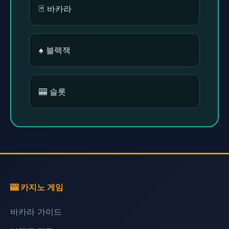
🃏 바카라
♠️ 블랙잭
🎰 슬롯
🎰 카지노 게임
바카라 가이드