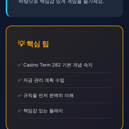
바탕으로 책임감 있게 게임을 즐기세요.
💡 핵심 팁
✅ Casino Term 282 기본 개념 숙지
✅ 자금 관리 계획 수립
✅ 규칙을 먼저 완벽히 이해
✅ 책임감 있는 플레이