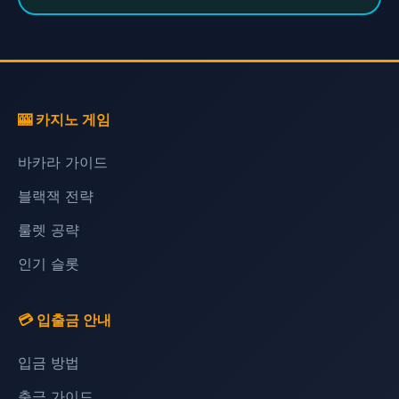
🎰 카지노 게임
바카라 가이드
블랙잭 전략
룰렛 공략
인기 슬롯
💳 입출금 안내
입금 방법
출금 가이드