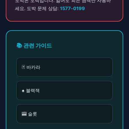
도박은 오락입니다. ​잃어도 되는 금액만 사용하
세요. 도박 문제 상담:
1577-0199
📚 관련 가이드
🃏 바카라
♠️ 블랙잭
🎰 슬롯