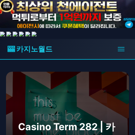
🎰 카지노월드
Casino Term 282 | 카