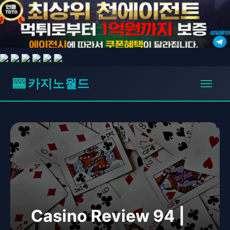
🎰 카지노월드
Casino Review 94 |