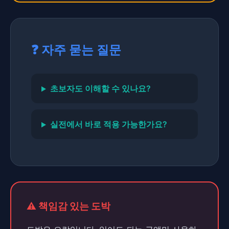
❓ 자주 묻는 질문
초보자도 이해할 수 있나요?
실전에서 바로 적용 가능한가요?
⚠️ 책임감 있는 도박