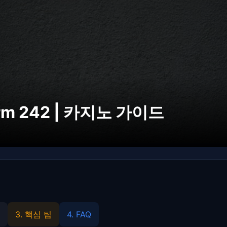
erm 242 | 카지노 가이드
3. ​​핵심 팁
4. ​FAQ