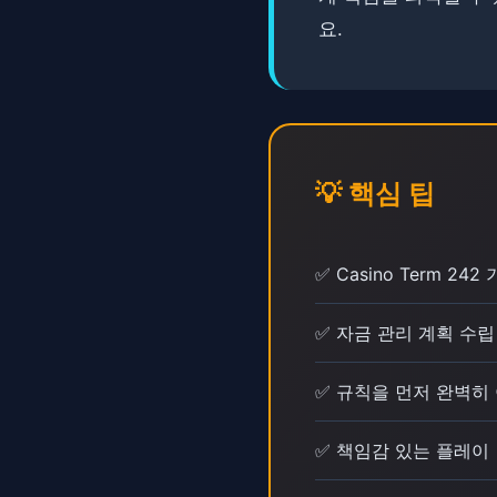
요.
💡 핵심 팁
✅ Casino Term 24
✅ 자금 관리 계획 수립
✅ 규칙을 먼저 완벽히
✅ 책임감 있는 플레이