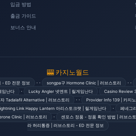
입금 방법
출금 가이드
보너스 안내
🎰 카지노월드
· ·
· ·
- ED 전문 정보
songpa구 Hormone Clinic | 러브스토리
·
릴게임난다
Lucky Angler 넷엔트 | 릴게임난다
Casino Revie
· ·
자 Tadalafil Alternative | 러브스토리
Provider Info 139 |
·
ightning Link Happy Lantern 아리스토크랫 | 릴게임난다
페네그라
·
terone Clinic | 러브스토리
센포스 정품 - 정품 확인 방법 | 러브스토
라 허리통증 | 러브스토리 - ED 전문 정보