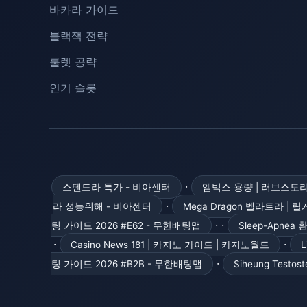
바카라 가이드
블랙잭 전략
룰렛 공략
인기 슬롯
·
스텐드라 특가 - 비아센터
엠빅스 용량 | 러브스토리 
·
라 성능위해 - 비아센터
Mega Dragon 벨라트라 | 
· ·
팅 가이드 2026 #E62 - 무한배팅맵
Sleep-Apnea 환
·
·
Casino News 181 | 카지노 가이드 | 카지노월드
L
·
팅 가이드 2026 #B2B - 무한배팅맵
Siheung Testos