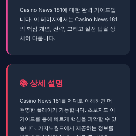
Casino News 181에 대한 완벽 가이드입
니다. ​이 페이지에서는 Casino News 181
의 핵심 개념, 전략, 그리고 실전 팁을 상
세히 다룹니다.
📚 상세 설명
Casino News 181를 제대로 이해하면 더
현명한 플레이가 가능합니다. ​​초보자도 이
가이드를 통해 빠르게 핵심을 파악할 수 있
습니다. ​카지노월드에서 제공하는 정보를