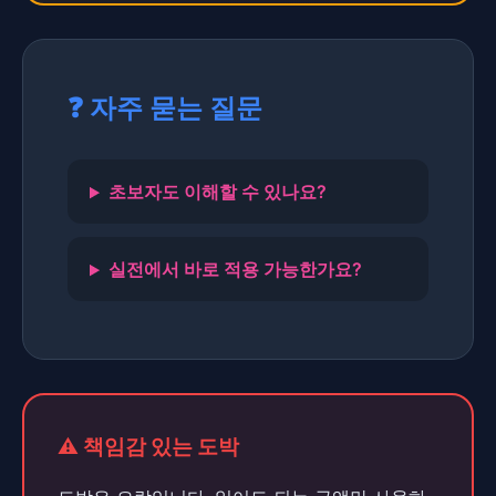
❓ 자주 묻는 질문
초보자도 이해할 수 있나요?
실전에서 바로 적용 가능한가요?
⚠️ 책임감 있는 도박