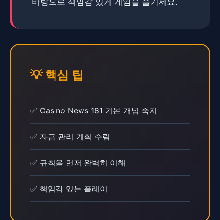
바탕으로 책임감 있게 게임을 즐기세요.
💡 핵심 팁
✅ Casino News 181 기본 개념 숙지
✅ 자금 관리 계획 수립
✅ 규칙을 먼저 완벽히 이해
✅ 책임감 있는 플레이