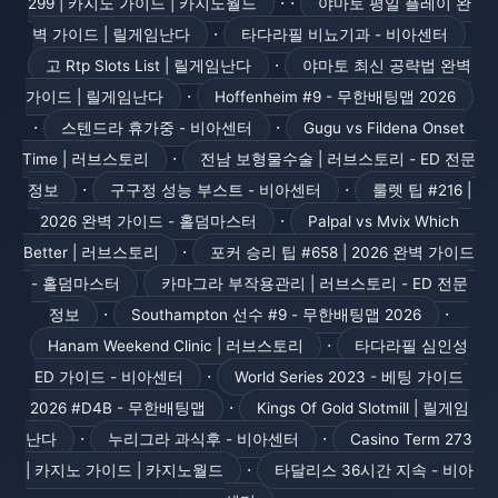
· ·
299 | 카지노 가이드 | 카지노월드
야마토 평일 플레이 완
·
벽 가이드 | 릴게임난다
타다라필 비뇨기과 - 비아센터
·
고 Rtp Slots List | 릴게임난다
야마토 최신 공략법 완벽
·
가이드 | 릴게임난다
Hoffenheim #9 - 무한배팅맵 2026
·
·
스텐드라 휴가중 - 비아센터
Gugu vs Fildena Onset
·
Time | 러브스토리
전남 보형물수술 | 러브스토리 - ED 전문
·
·
정보
구구정 성능 부스트 - 비아센터
룰렛 팁 #216 |
·
2026 완벽 가이드 - 홀덤마스터
Palpal vs Mvix Which
·
Better | 러브스토리
포커 승리 팁 #658 | 2026 완벽 가이드
- 홀덤마스터
카마그라 부작용관리 | 러브스토리 - ED 전문
·
·
정보
Southampton 선수 #9 - 무한배팅맵 2026
·
Hanam Weekend Clinic | 러브스토리
타다라필 심인성
·
ED 가이드 - 비아센터
World Series 2023 - 베팅 가이드
·
2026 #D4B - 무한배팅맵
Kings Of Gold Slotmill | 릴게임
·
·
난다
누리그라 과식후 - 비아센터
Casino Term 273
·
| 카지노 가이드 | 카지노월드
타달리스 36시간 지속 - 비아