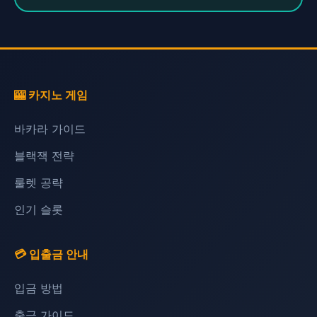
🎰 카지노 게임
바카라 가이드
블랙잭 전략
룰렛 공략
인기 슬롯
💳 입출금 안내
입금 방법
출금 가이드