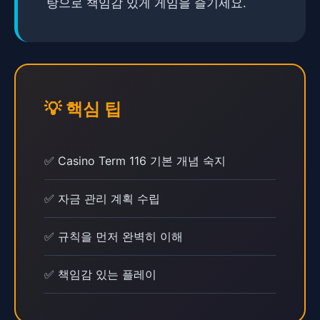
탕으로 책임감 있게 게임을 즐기세요.
💡 핵심 팁
✅ Casino Term 116 기본 개념 숙지
✅ 자금 관리 계획 수립
✅ 규칙을 먼저 완벽히 이해
✅ 책임감 있는 플레이