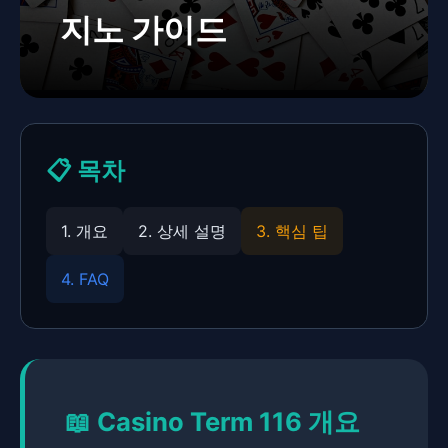
지노 가이드
📋 목차
1. 개요
2. ​상세 설명
3. ​​핵심 팁
4. FAQ
📖 Casino Term 116 개요