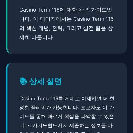
Casino Term 116에 대한 완벽 가이드입
니다. ​​이 페이지에서는 Casino Term 116
의 핵심 개념, 전략, 그리고 실전 팁을 상
세히 다룹니다.
📚 상세 설명
Casino Term 116를 제대로 이해하면 더 현
명한 플레이가 가능합니다. ​초보자도 이 가
이드를 통해 빠르게 핵심을 파악할 수 있습
니다. ​​카지노월드에서 제공하는 정보를 바