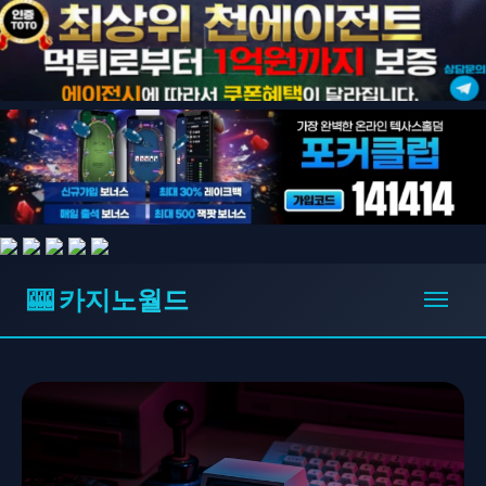
🎰 카지노월드