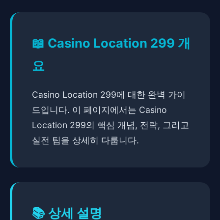
📖 Casino Location 299 개
요
Casino Location 299에 대한 완벽 가이
드입니다. ​​이 페이지에서는 Casino
Location 299의 핵심 개념, 전략, 그리고
실전 팁을 상세히 다룹니다.
📚 상세 설명