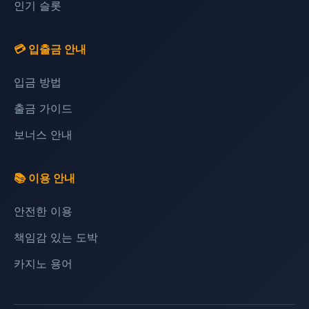
인기 슬롯
💳 입출금 안내
입금 방법
출금 가이드
보너스 안내
📚 이용 안내
안전한 이용
책임감 있는 도박
카지노 용어