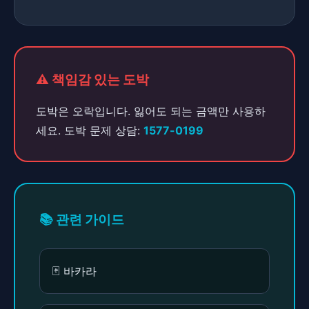
⚠️ 책임감 있는 도박
도박은 오락입니다. ​잃어도 되는 금액만 사용하
세요. 도박 문제 상담:
1577-0199
📚 관련 가이드
🃏 바카라