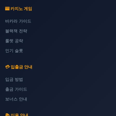
🎰 카지노 게임
바카라 가이드
블랙잭 전략
룰렛 공략
인기 슬롯
💳 입출금 안내
입금 방법
출금 가이드
보너스 안내
📚 이용 안내