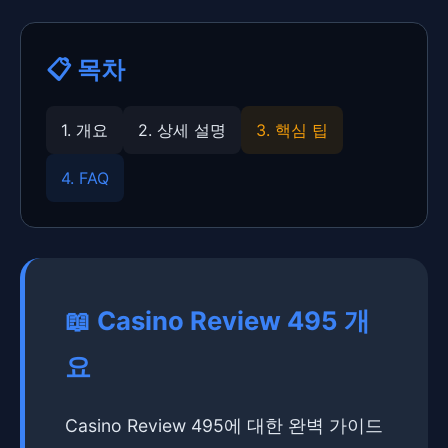
📋 목차
1. ​​개요
2. ​​상세 설명
3. ​핵심 팁
4. ​​FAQ
📖 Casino Review 495 개
요
Casino Review 495에 대한 완벽 가이드