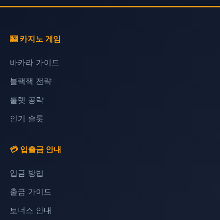
🎰 카지노 게임
바카라 가이드
블랙잭 전략
룰렛 공략
인기 슬롯
💳 입출금 안내
입금 방법
출금 가이드
보너스 안내