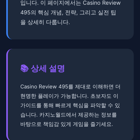
입니다. ​이 페이지에서는 Casino Review
495의 핵심 개념, 전략, 그리고 실전 팁
을 상세히 다룹니다.
📚 상세 설명
Casino Review 495를 제대로 이해하면 더
현명한 플레이가 가능합니다. 초보자도 이
가이드를 통해 빠르게 핵심을 파악할 수 있
습니다. ​​카지노월드에서 제공하는 정보를
바탕으로 책임감 있게 게임을 즐기세요.