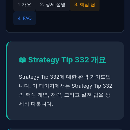
1. ​​개요
2. ​​상세 설명
3. 핵심 팁
4. ​​FAQ
📖 Strategy Tip 332 개요
Strategy Tip 332에 대한 완벽 가이드입
니다. ​​이 페이지에서는 Strategy Tip 332
의 핵심 개념, 전략, 그리고 실전 팁을 상
세히 다룹니다.