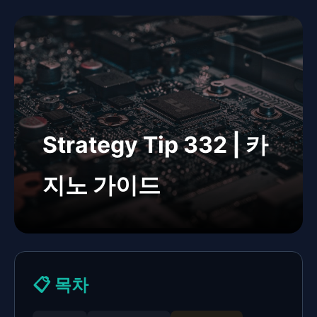
Strategy Tip 332 | 카
지노 가이드
📋 목차