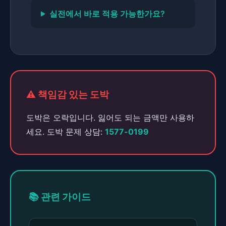
실전에서 바로 적용 가능한가요?
⚠️ 책임감 있는 도박
도박은 오락입니다. ​​잃어도 되는 금액만 사용하
세요. 도박 문제 상담:
1577-0199
📚 관련 가이드