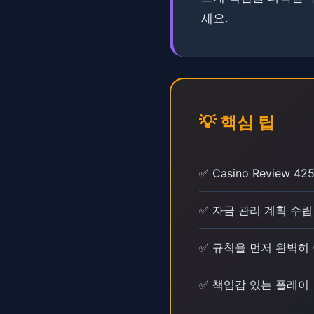
세요.
💡 핵심 팁
✅ Casino Review 
✅ 자금 관리 계획 수립
✅ 규칙을 먼저 완벽히
✅ 책임감 있는 플레이