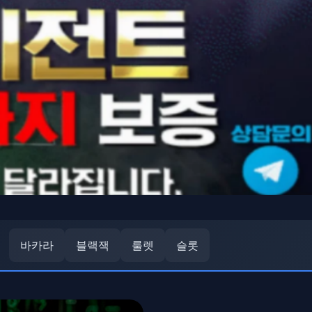
바카라
블랙잭
룰렛
슬롯