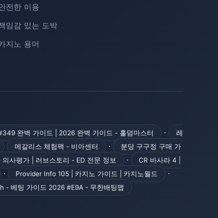
안전한 이용
책임감 있는 도박
카지노 용어
·
#349 완벽 가이드 | 2026 완벽 가이드 - 홀덤마스터
레
·
메갈리스 체험팩 - 비아센터
분당 구구정 구매 가
·
의사평가 | 러브스토리 - ED 전문 정보
CR 바사라 4 |
·
·
Provider Info 105 | 카지노 가이드 | 카지노월드
Push - 베팅 가이드 2026 #E9A - 무한배팅맵