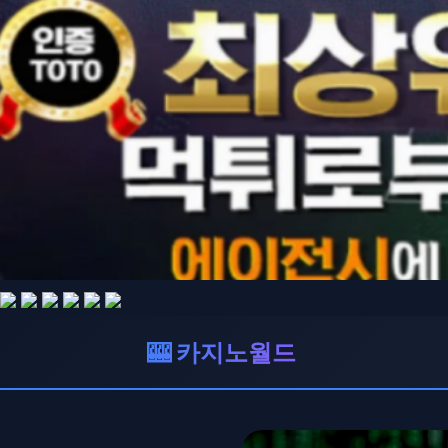
🎰 카지노월드