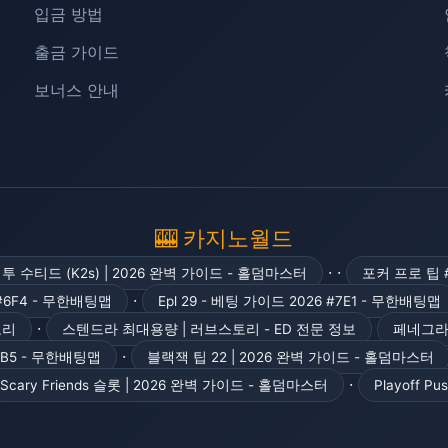
입금 방법
출금 가이드
보너스 안내
🎰 카지노월드
· ·
 투 수티드 (K2s) | 2026 완벽 가이드 - 홀덤마스터
포커 프로 팁 
·
#6F4 - 무한배팅맵
Epl 29 - 베팅 가이드 2026 #7E1 - 무한배팅맵
·
스토리
스텐드라 최대용량 | 러브스토리 - ED 전문 정보
페네그라 
·
#5B5 - 무한배팅맵
블랙잭 팁 22 | 2026 완벽 가이드 - 홀덤마스터
·
Scary Friends 슬롯 | 2026 완벽 가이드 - 홀덤마스터
Playoff 