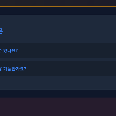
문
수 있나요?
용 가능한가요?