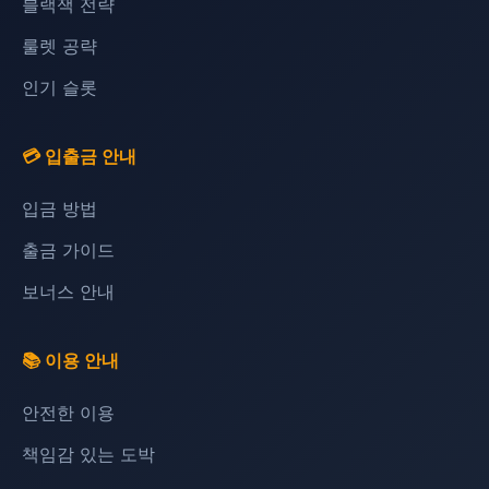
블랙잭 전략
룰렛 공략
인기 슬롯
💳 입출금 안내
입금 방법
출금 가이드
보너스 안내
📚 이용 안내
안전한 이용
책임감 있는 도박