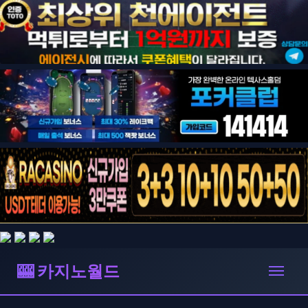
🎰 카지노월드