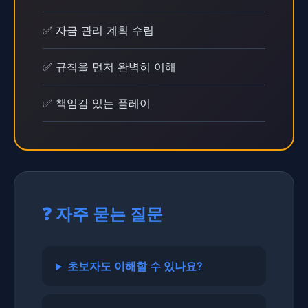
✅ 자금 관리 계획 수립
✅ 규칙을 먼저 완벽히 이해
✅ 책임감 있는 플레이
❓ 자주 묻는 질문
초보자도 이해할 수 있나요?