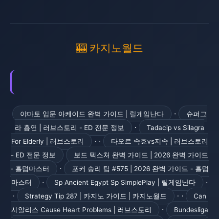
🎰 카지노월드
·
야마토 입문 아케이드 완벽 가이드 | 릴게임난다
슈퍼그
·
라 흡연 | 러브스토리 - ED 전문 정보
Tadacip vs Silagra
· ·
For Elderly | 러브스토리
타오르 속효vs지속 | 러브스토리
- ED 전문 정보
보드 텍스처 완벽 가이드 | 2026 완벽 가이드
·
- 홀덤마스터
포커 승리 팁 #575 | 2026 완벽 가이드 - 홀덤
·
·
마스터
Sp Ancient Egypt Sp SimplePlay | 릴게임난다
·
· ·
Strategy Tip 287 | 카지노 가이드 | 카지노월드
Can
·
시알리스 Cause Heart Problems | 러브스토리
Bundesliga