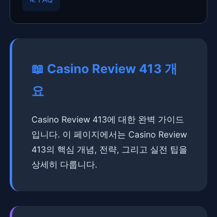
📖 Casino Review 413 개
요
Casino Review 413에 대한 완벽 가이드
입니다. ​​이 페이지에서는 Casino Review
413의 핵심 개념, 전략, 그리고 실전 팁을
상세히 다룹니다.