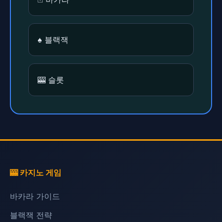
♠️ 블랙잭
🎰 슬롯
🎰 카지노 게임
바카라 가이드
블랙잭 전략