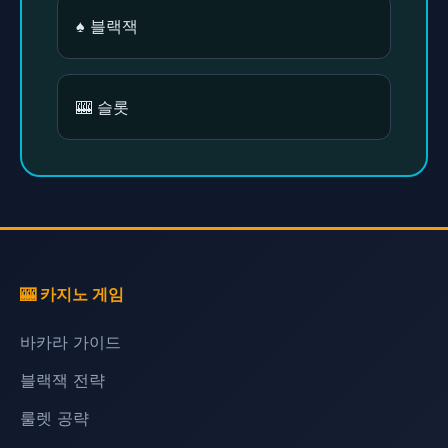
♠️ 블랙잭
🎰 슬롯
🎰 카지노 게임
바카라 가이드
블랙잭 전략
룰렛 공략