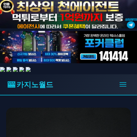
🎰 카지노월드