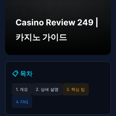
Casino Review 249 |
카지노 가이드
📋 목차
1. 개요
2. 상세 설명
3. ​핵심 팁
4. ​FAQ