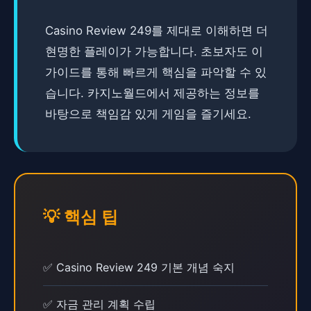
Casino Review 249를 제대로 이해하면 더
현명한 플레이가 가능합니다. 초보자도 이
가이드를 통해 빠르게 핵심을 파악할 수 있
습니다. ​​카지노월드에서 제공하는 정보를
바탕으로 책임감 있게 게임을 즐기세요.
💡 핵심 팁
✅ Casino Review 249 기본 개념 숙지
✅ 자금 관리 계획 수립