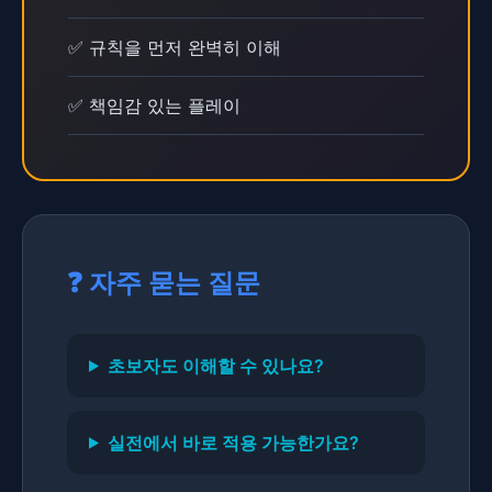
✅ 규칙을 먼저 완벽히 이해
✅ 책임감 있는 플레이
❓ 자주 묻는 질문
초보자도 이해할 수 있나요?
실전에서 바로 적용 가능한가요?