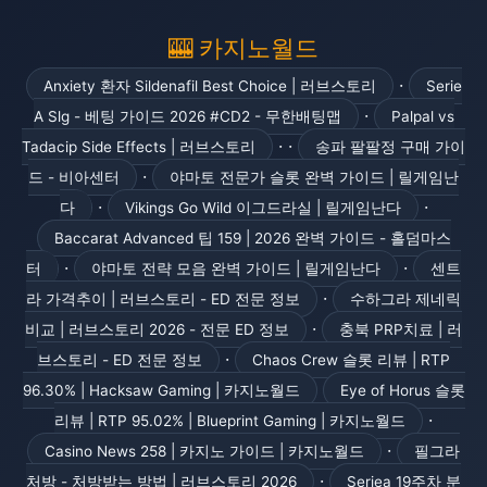
🎰 카지노월드
·
Anxiety 환자 Sildenafil Best Choice | 러브스토리
Serie
·
A Slg - 베팅 가이드 2026 #CD2 - 무한배팅맵
Palpal vs
· ·
Tadacip Side Effects | 러브스토리
송파 팔팔정 구매 가이
·
드 - 비아센터
야마토 전문가 슬롯 완벽 가이드 | 릴게임난
·
·
다
Vikings Go Wild 이그드라실 | 릴게임난다
Baccarat Advanced 팁 159 | 2026 완벽 가이드 - 홀덤마스
·
·
터
야마토 전략 모음 완벽 가이드 | 릴게임난다
센트
·
라 가격추이 | 러브스토리 - ED 전문 정보
수하그라 제네릭
·
비교 | 러브스토리 2026 - 전문 ED 정보
충북 PRP치료 | 러
·
브스토리 - ED 전문 정보
Chaos Crew 슬롯 리뷰 | RTP
96.30% | Hacksaw Gaming | 카지노월드
Eye of Horus 슬롯
·
리뷰 | RTP 95.02% | Blueprint Gaming | 카지노월드
·
Casino News 258 | 카지노 가이드 | 카지노월드
필그라
·
처방 - 처방받는 방법 | 러브스토리 2026
Seriea 19주차 분