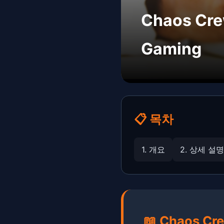
Chaos Cr
Gaming
📋 목차
1. ​개요
2. ​​상세 설명
📖 Chaos 