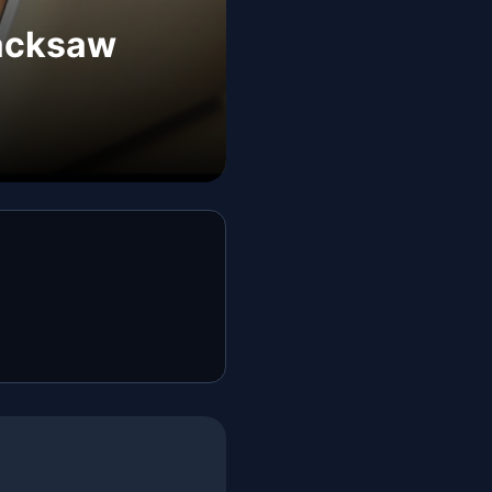
acksaw