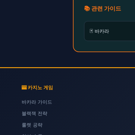
📚 관련 가이드
🃏 바카라
🎰 카지노 게임
바카라 가이드
블랙잭 전략
룰렛 공략