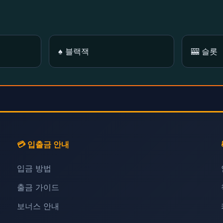
♠️ 블랙잭
🎰 슬롯
💳 입출금 안내
입금 방법
출금 가이드
보너스 안내