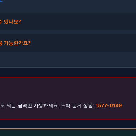
수 있나요?
용 가능한가요?
어도 되는 금액만 사용하세요. ​​도박 문제 상담:
1577-0199