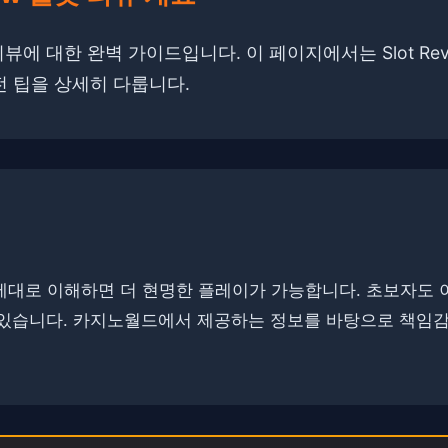
 리뷰에 대한 완벽 가이드입니다. ​​이 페이지에서는 Slot Rev
실전 팁을 상세히 다룹니다.
732를 제대로 이해하면 더 현명한 플레이가 가능합니다. 초보자도
 있습니다. ​카지노월드에서 제공하는 정보를 바탕으로 책임