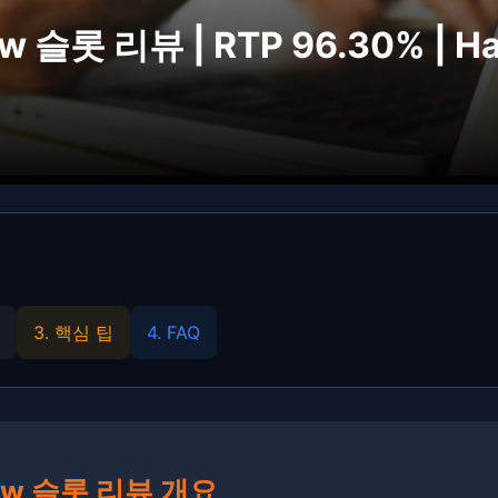
ew 슬롯 리뷰 | RTP 96.30% | H
3. ​핵심 팁
4. ​​FAQ
Crew 슬롯 리뷰 개요