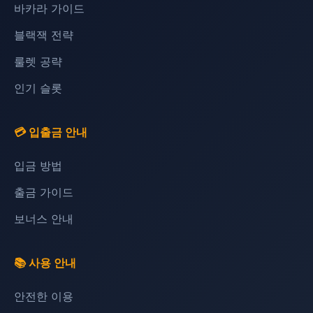
바카라 가이드
블랙잭 전략
룰렛 공략
인기 슬롯
💳 입출금 안내
입금 방법
출금 가이드
보너스 안내
📚 사용 안내
안전한 이용