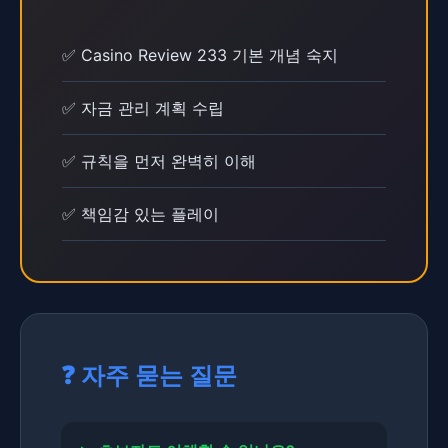
✅ Casino Review 233 기본 개념 숙지
✅ 자금 관리 계획 수립
✅ 규칙을 먼저 완벽히 이해
✅ 책임감 있는 플레이
❓ 자주 묻는 질문