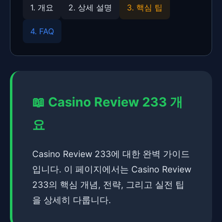
1. ​개요
2. ​​상세 설명
3. ​핵심 팁
4. ​​FAQ
📖 Casino Review 233 개
요
Casino Review 233에 대한 완벽 가이드
입니다. 이 페이지에서는 Casino Review
233의 핵심 개념, 전략, 그리고 실전 팁
을 상세히 다룹니다.