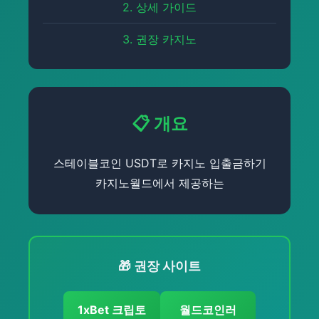
2. ​​상세 가이드
3. ​​권장 카지노
📋 개요
스테이블코인 USDT로 카지노 입출금하기
카지노월드에서 제공하는
🎁 권장 사이트
1xBet 크립토
월드코인러