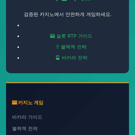
검증된 카지노에서 안전하게 게임하세요.
🎰 슬롯 RTP 가이드
🃏 블랙잭 전략
🎴 바카라 전략
🎰 카지노 게임
바카라 가이드
블랙잭 전략