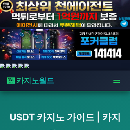
🎰 카지노월드
USDT 카지노 가이드 | 카지