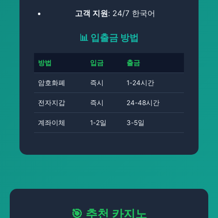
고객 지원
: 24/7 한국어
📊 입출금 방법
방법
입금
출금
암호화폐
즉시
1-24시간
전자지갑
즉시
24-48시간
계좌이체
1-2일
3-5일
🎯 추천 카지노